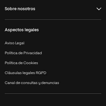
Grados
Sobre nosotros
Másteres Oficiales
Másteres Propios
Misión y Valores
Aspectos legales
Doctorados
Facultades
Experto Universitario
Nuestro Equipo
Aviso Legal
Postgrados
Trabaja en UNIR
Política de Privacidad
Cursos Universitarios
Actualidad
Política de Cookies
UNIR Revista
Cláusulas legales RGPD
Eventos
Canal de consultas y denuncias
Alianzas corporativas
Sala de prensa