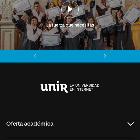
La fuerza que necesitas
Anterior
Siguiente
Universidad
Internacional
de
La
Rioja
Oferta académica