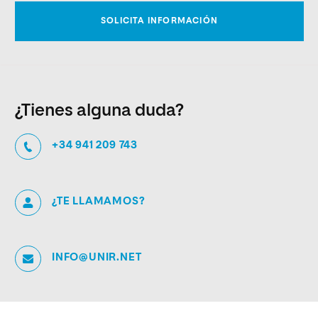
¿Tienes alguna duda?
+34 941 209 743
¿TE LLAMAMOS?
INFO@UNIR.NET