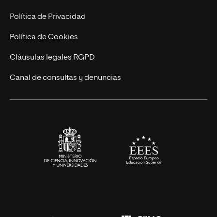
Postgrados
Trabaja en UNIR
Política de Privacidad
Cursos Universitarios
Actualidad
Política de Cookies
UNIR Revista
Cláusulas legales RGPD
Eventos
Canal de consultas y denuncias
Alianzas corporativas
Sala de prensa
Contacto