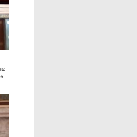
ma:
e.