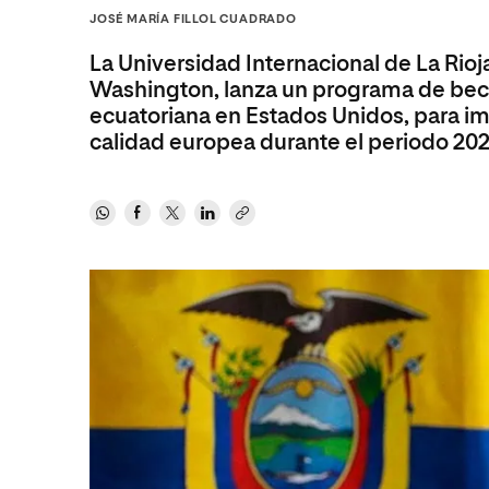
Diseño
Ingeniería y Tecnología
JOSÉ MARÍA FILLOL CUADRADO
Ciencias P
Escuela de Humanidades
Ofici
Ciencias de la Salud
Diseño
Internacio
Inter
La Universidad Internacional de La Rio
Normas de Organización y
Ciencias Sociales
Ciencias de la Salud
Funcionamiento
Washington, lanza un programa de bec
ecuatoriana en Estados Unidos, para im
Humanidades
Ciencias Sociales
calidad europea durante el periodo 20
Artes
Humanidades
Música
Artes
Música