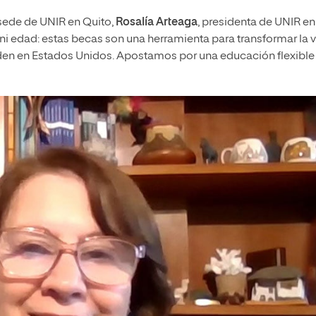
 sede de UNIR en Quito,
Rosalía Arteaga
, presidenta de UNIR en
 ni edad: estas becas son una herramienta para transformar la 
siden en Estados Unidos. Apostamos por una educación flexible