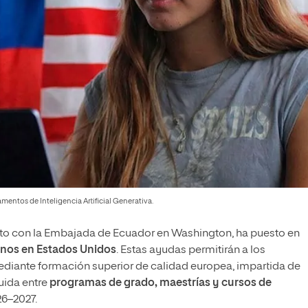
amentos de Inteligencia Artificial Generativa.
junto con la Embajada de Ecuador en Washington, ha puesto en
ianos en Estados Unidos
. Estas ayudas permitirán a los
mediante formación superior de calidad europea, impartida de
buida entre
programas de grado, maestrías y cursos de
6–2027.