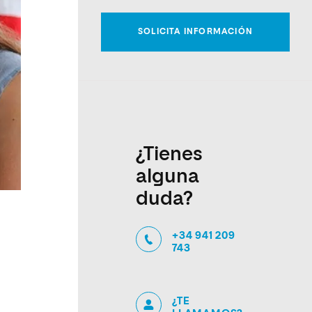
¿Tienes
alguna
duda?
+34 941 209
743
¿TE