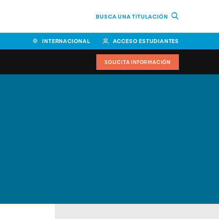
BUSCA UNA TITULACIÓN
INTERNACIONAL
ACCESO ESTUDIANTES
SOLICITA INFORMACIÓN
Facultad de Ciencias de la
Educación y Humanidades
Facultad de Ciencias de la
Salud
Facultad de Economía y
Empresa
Escuela Superior de Ingeniería
y Tecnología (ESIT)
Facultad de Derecho