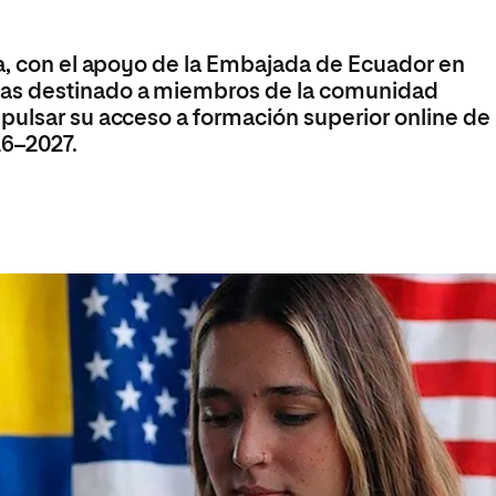
olíticas y Relaciones
Acceso universitario para
na de Movilidad
nales
mayores
nacional
ja, con el apoyo de la Embajada de Ecuador en
as destinado a miembros de la comunidad
pulsar su acceso a formación superior online de
26–2027.