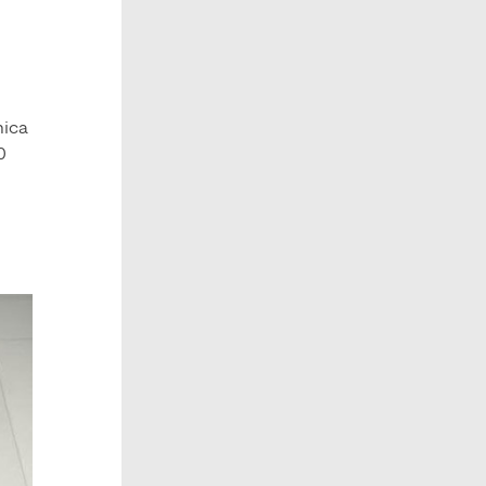
mica
0