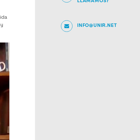
LLAMAMOS?
vida
 y
INFO@UNIR.NET