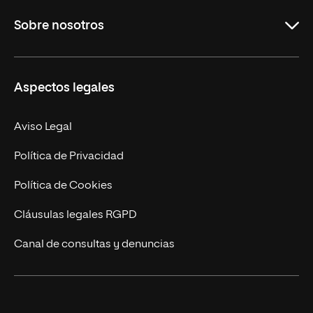
Grados
Sobre nosotros
Másteres Oficiales
Másteres Propios
Misión y Valores
Aspectos legales
Doctorados
Facultades
Experto Universitario
Nuestro Equipo
Aviso Legal
Postgrados
Trabaja en UNIR
Política de Privacidad
Cursos Universitarios
Actualidad
Política de Cookies
UNIR Revista
Cláusulas legales RGPD
Eventos
Canal de consultas y denuncias
Alianzas corporativas
Sala de prensa