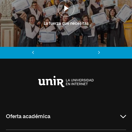
La fuerza que necesitas
Anterior
Siguiente
Universidad
Internacional
de
La
Rioja
Oferta académica