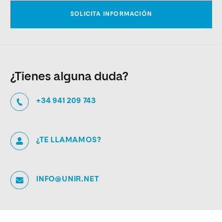
¿Tienes alguna duda?
+34 941 209 743
¿TE LLAMAMOS?
INFO@UNIR.NET