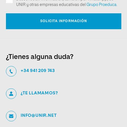
¿Tienes alguna duda?
+34 941 209 743
¿TE LLAMAMOS?
INFO@UNIR.NET