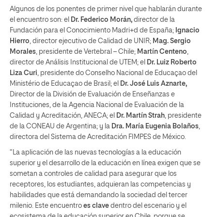
Algunos de los ponentes de primer nivel que hablarán durante
el encuentro son: el
Dr. Federico Morán,
director de la
Fundación para el Conocimiento Madri+d de España;
Ignacio
Hierro
, director ejecutivo de Calidad de UNIR;
Mag. Sergio
Morales
, presidente de Vertebral – Chile;
Martín Centeno
,
director de Análisis Institucional de UTEM; el
Dr. Luiz Roberto
Liza Curi
, presidente do Conselho Nacional de Educaçao del
Ministério de Educaçao de Brasil; el
Dr. José Luis Aznarte,
Director de la División de Evaluación de Enseñanzas e
Instituciones, de la Agencia Nacional de Evaluación de la
Calidad y Acreditación, ANECA; el
Dr. Martín Strah
, presidente
de la CONEAU de Argentina; y la
Dra. María Eugenia Bolaños
,
directora del Sistema de Acreditación FIMPES de México.
“La aplicación de las nuevas tecnologías a la educación
superior y el desarrollo de la educación en línea exigen que se
sometan a controles de calidad para asegurar que los
receptores, los estudiantes, adquieran las competencias y
habilidades que está demandando la sociedad del tercer
milenio. Este encuentro
es clave
dentro del escenario y el
ecosistema de la educación superior en Chile, porque se