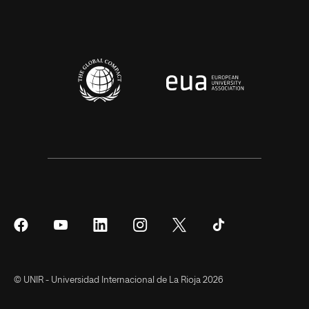
Síguenos
Síguenos
Síguenos
Síguenos
Síguenos
Síguenos
en
en
en
en
en
en
Facebook
YouTube
LinkedIn
Instagram
Twitter
Tiktok
© UNIR - Universidad Internacional de La Rioja 2026