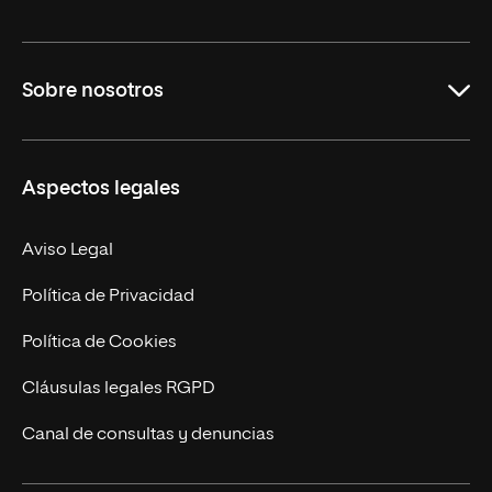
Grados
Sobre nosotros
Másteres Oficiales
Másteres Propios
Misión y Valores
Aspectos legales
Doctorados
Facultades
Experto Universitario
Nuestro Equipo
Aviso Legal
Postgrados
Trabaja en UNIR
Política de Privacidad
Cursos Universitarios
Actualidad
Política de Cookies
UNIR Revista
Cláusulas legales RGPD
Eventos
Canal de consultas y denuncias
Alianzas corporativas