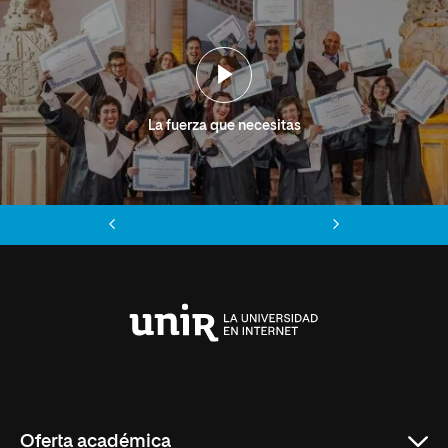
La fuerza que necesitas
Anterior
Siguiente
Universidad
Internacional
de
La
Rioja
Oferta académica