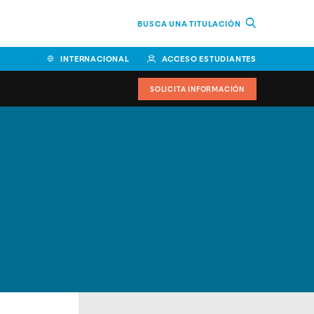
BUSCA UNA TITULACIÓN
INTERNACIONAL
ACCESO ESTUDIANTES
SOLICITA INFORMACIÓN
Facultad de Ciencias de la
Educación y Humanidades
Facultad de Ciencias de la
Salud
Facultad de Economía y
Empresa
Escuela Superior de Ingeniería
y Tecnología (ESIT)
Facultad de Derecho