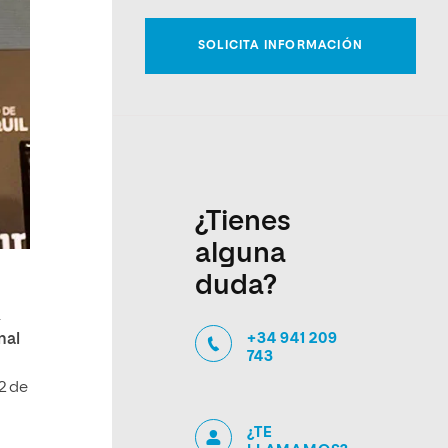
¿Tienes
alguna
duda?
.
+34 941 209
nal
743
 2 de
¿TE