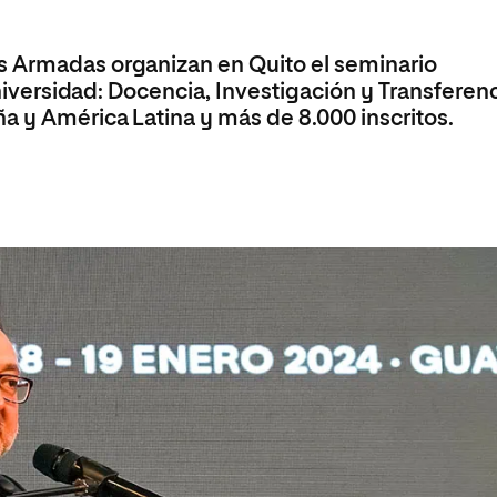
olíticas y Relaciones
Acceso universitario para
na de Movilidad
nales
mayores
nacional
s Armadas organizan en Quito el seminario
Universidad: Docencia, Investigación y Transferenci
a y América Latina y más de 8.000 inscritos.