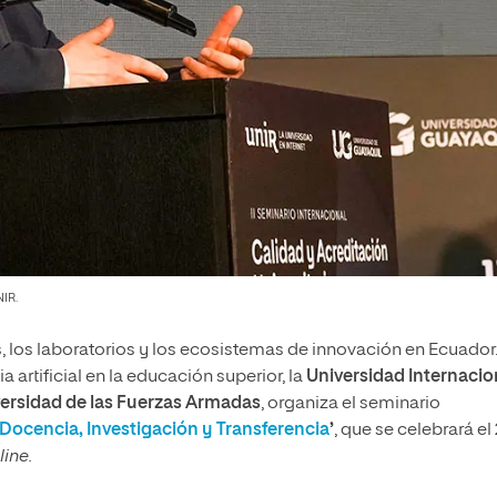
NIR.
s, los laboratorios y los ecosistemas de innovación en Ecuador
a artificial en la educación superior, la
Universidad Internacio
ersidad de las Fuerzas Armadas
, organiza el seminario
d: Docencia, Investigación y Transferencia
’
, que se celebrará el
line.