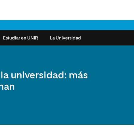
Estudiar en UNIR
La Universidad
ntas frecuentes
Órganos de Gobierno
Derecho
Cómo matricularse
Investigación
 la universidad: más
e la Salud
nocimiento de créditos
Vicerrectorados
Ciencias de la Seguridad
Becas universitarias y tasas
Plan Estratégico
chan
ros de Exámenes
Consejo Social de UNIR
Ciencias Sociales
Requisitos de acceso a la
Sistema de Calidad
Universidad
cio de Orientación
Claustro
Artes
Futuros de la Educación
émica (SOA)
Formación bonificada
Superior
 y Comunicación
Nuestros Estudiantes
Humanidades
cio de Atención a las
 y Tecnología
Sala de prensa
Música
sidades Especiales
Idiomas
cio de Solicitudes