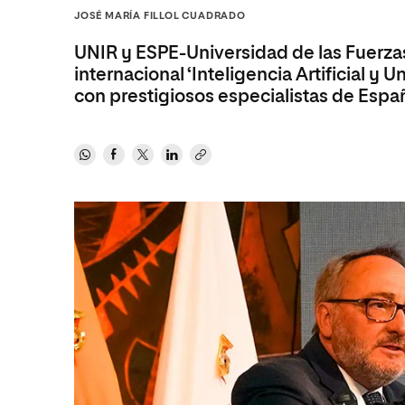
Diseño
Ingeniería y Tecnología
JOSÉ MARÍA FILLOL CUADRADO
Ciencias P
Escuela de Humanidades
Ofici
Ciencias de la Salud
Diseño
Internacio
Inter
UNIR y ESPE-Universidad de las Fuerza
Normas de Organización y
Ciencias Sociales
Ciencias de la Salud
Funcionamiento
internacional ‘Inteligencia Artificial y 
con prestigiosos especialistas de Españ
Humanidades
Ciencias Sociales
Artes
Humanidades
Música
Artes
Música