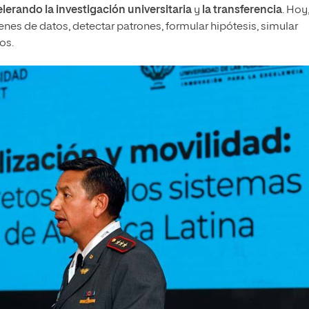
lerando la investigación universitaria
y
la transferencia
. Hoy,
enes de datos, detectar patrones, formular hipótesis, simular
os.