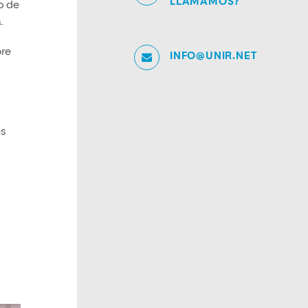
LLAMAMOS?
o de
.
bre
INFO@UNIR.NET
es