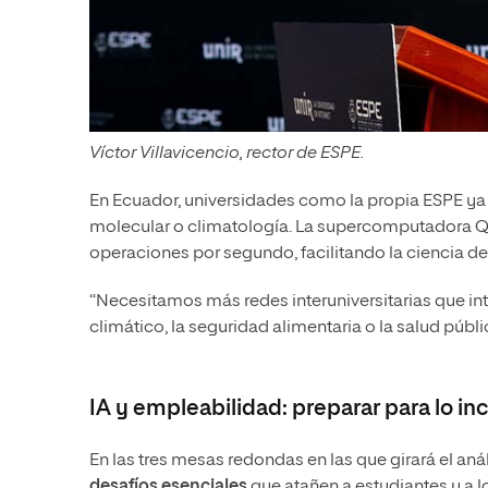
Víctor Villavicencio, rector de ESPE.
En Ecuador, universidades como la propia ESPE y
molecular o climatología. La supercomputadora Qui
operaciones por segundo, facilitando la ciencia de 
“Necesitamos más redes interuniversitarias que in
climático, la seguridad alimentaria o la salud públ
IA y empleabilidad: preparar para lo inc
En las tres mesas redondas en las que girará el anál
desafíos esenciales
que atañen a estudiantes y a lo