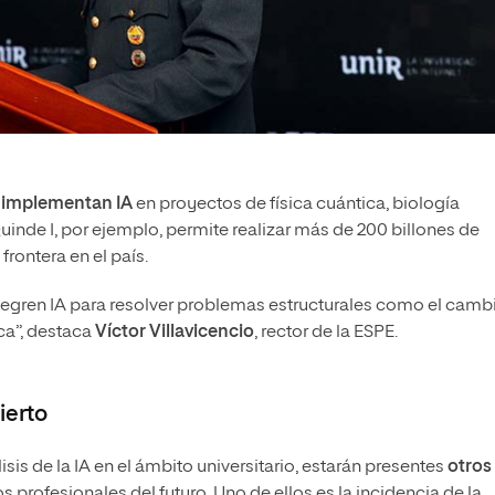
a
implementan IA
en proyectos de física cuántica, biología
nde I, por ejemplo, permite realizar más de 200 billones de
frontera en el país.
tegren IA para resolver problemas estructurales como el camb
ica”, destaca
Víctor Villavicencio
, rector de la ESPE.
ierto
isis de la IA en el ámbito universitario, estarán presentes
otros
s profesionales del futuro. Uno de ellos es la incidencia de la