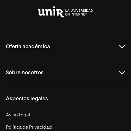
Universidad
Internacional
de
La
Rioja
Oferta académica
Grados
Sobre nosotros
Másteres Oficiales
Másteres Propios
Misión y Valores
Aspectos legales
Doctorados
Facultades
Experto Universitario
Nuestro Equipo
Aviso Legal
Postgrados
Trabaja en UNIR
Política de Privacidad