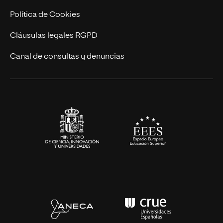
Cursos Universitarios
Actualidad
Política de Cookies
UNIR Revista
Cláusulas legales RGPD
Eventos
Canal de consultas y denuncias
Alianzas corporativas
Sala de prensa
Contacto