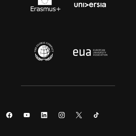
Síguenos
Síguenos
Síguenos
Síguenos
Síguenos
Síguenos
en
en
en
en
en
en
Facebook
YouTube
LinkedIn
Instagram
Twitter
Tiktok