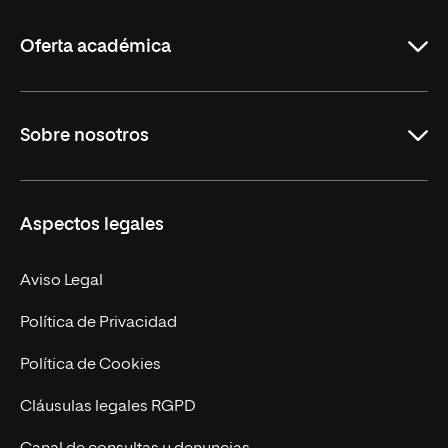
La
Rioja
Oferta académica
Grados
Sobre nosotros
Másteres Oficiales
Másteres Propios
Misión y Valores
Aspectos legales
Doctorados
Facultades
Experto Universitario
Nuestro Equipo
Aviso Legal
Postgrados
Trabaja en UNIR
Política de Privacidad
Cursos Universitarios
Actualidad
Política de Cookies
UNIR Revista
Cláusulas legales RGPD
Eventos