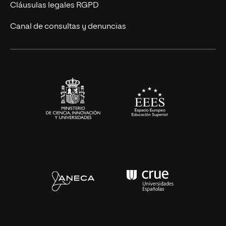
UNIR Revista
Cláusulas legales RGPD
Eventos
Canal de consultas y denuncias
Alianzas corporativas
Sala de prensa
Contacto