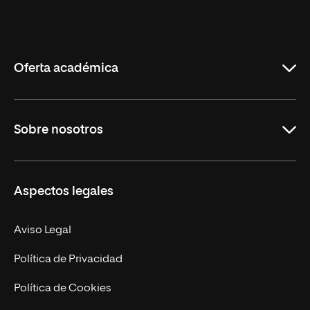
Universidad
Internacional
de
La
Rioja
Oferta académica
Grados
Sobre nosotros
Másteres Oficiales
Másteres Propios
Misión y Valores
Aspectos legales
Doctorados
Facultades
Experto Universitario
Nuestro Equipo
Aviso Legal
Postgrados
Trabaja en UNIR
Política de Privacidad
Cursos Universitarios
Actualidad
Política de Cookies