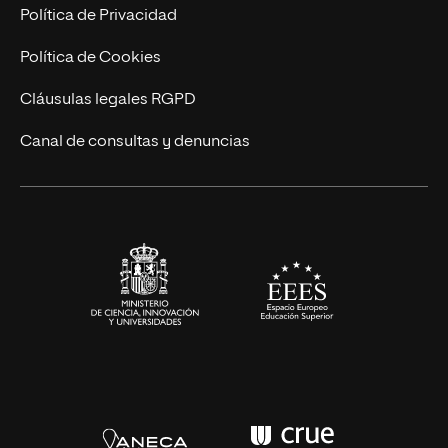
Postgrados
Trabaja en UNIR
Política de Privacidad
Cursos Universitarios
Actualidad
Política de Cookies
UNIR Revista
Cláusulas legales RGPD
Eventos
Canal de consultas y denuncias
Alianzas corporativas
Sala de prensa
Contacto