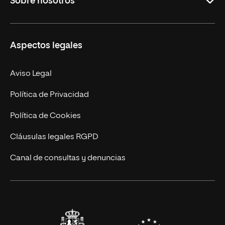
Sobre nosotros
Másteres Oficiales
Másteres Propios
Misión y Valores
Aspectos legales
Doctorados
Facultades
Experto Universitario
Nuestro Equipo
Aviso Legal
Postgrados
Trabaja en UNIR
Política de Privacidad
Cursos Universitarios
Actualidad
Política de Cookies
UNIR Revista
Cláusulas legales RGPD
Eventos
Canal de consultas y denuncias
Alianzas corporativas
Sala de prensa
Contacto