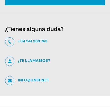
¿Tienes alguna duda?
+34 941 209 743
¿TE LLAMAMOS?
INFO@UNIR.NET