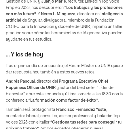
Gestión de UNIR, y
Juanjo Marle
, recruiter, LinkedIn Top Voice
Empleo 2023, nos descubrieron
“Los trabajos y las profesiones
con más futuro”
. Y
Nerea L. Mingueza
, directora en
inteligencia
artificial
de Sngular, divulgadora, miembro de la Fundación
COTEC para la Innovación y docente de UNIR, impartió un taller
práctico sobre cómo las herramientas de IA generativa pueden
ayudarte en tus estudios.
… Y los de hoy
Tras el primer día de encuentro, el Fórum Máster de UNIR quiere
dar respuesta hoy también a estos nuevos retos.
Andrés Pascua
l, director del
Programa Executive Chief
Happiness Officer de UNIR
y autor del best seller “Líder del
bienestar”, abre esta segunda y última jornada a las 18:30 con la
conferencia
“La formación como factor de éxito”
.
También será protagonista
Francisco Fernández Yuste
,
orientador laboral, consultor, asesor profesional y Linkedin Top
Voices 2023 con el taller
“Gestiona tus redes para conseguir tu
próximo trabajo”
. Ambos expertos ofrecerán nuevas