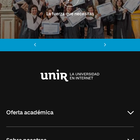
La fuerza que necesitas
Anterior
Siguiente
Universidad
Internacional
de
La
Rioja
Oferta académica
Grados