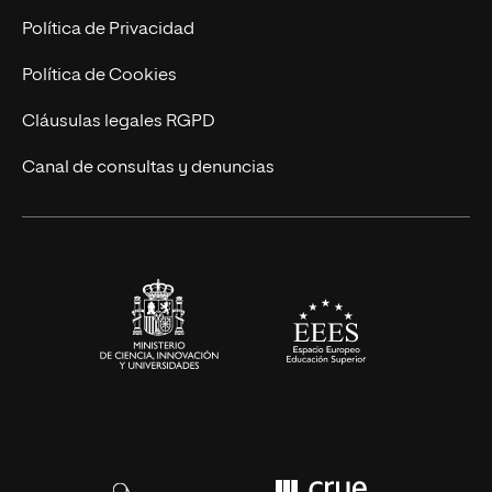
Postgrados
Trabaja en UNIR
Política de Privacidad
Cursos Universitarios
Actualidad
Política de Cookies
UNIR Revista
Cláusulas legales RGPD
Eventos
Canal de consultas y denuncias
Alianzas corporativas
Sala de prensa
Contacto