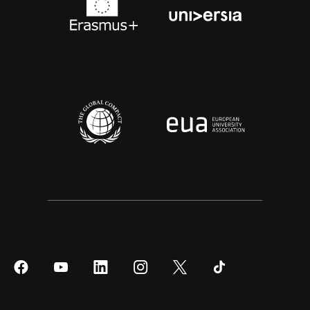
Síguenos
Síguenos
Síguenos
Síguenos
Síguenos
Síguenos
en
en
en
en
en
en
Facebook
YouTube
LinkedIn
Instagram
Twitter
Tiktok