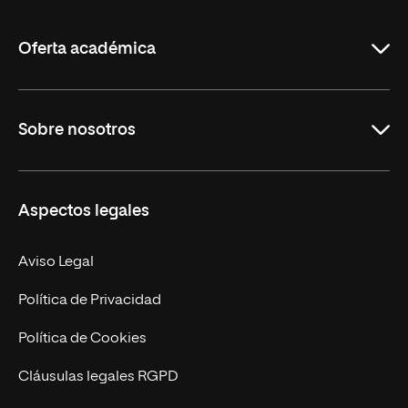
La
Rioja
Oferta académica
Grados
Sobre nosotros
Másteres Oficiales
Másteres Propios
Misión y Valores
Aspectos legales
Doctorados
Facultades
Experto Universitario
Nuestro Equipo
Aviso Legal
Postgrados
Trabaja en UNIR
Política de Privacidad
Cursos Universitarios
Actualidad
Política de Cookies
UNIR Revista
Cláusulas legales RGPD