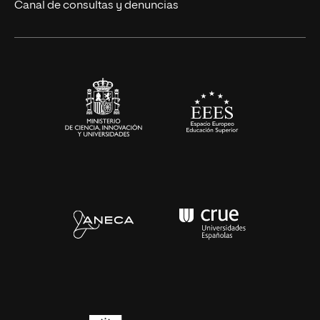
Eventos
Canal de consultas y denuncias
Alianzas corporativas
Sala de prensa
Contacto