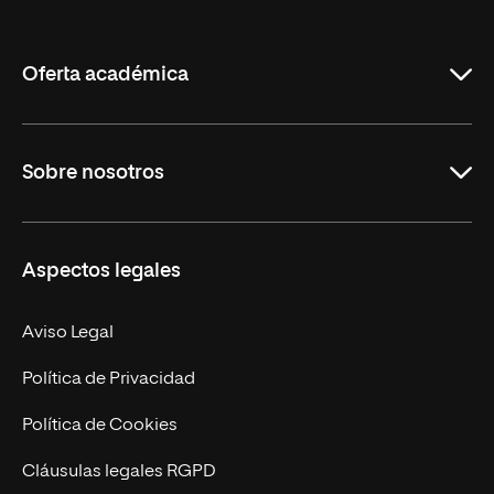
de
La
Rioja
Oferta académica
Grados
Sobre nosotros
Másteres Oficiales
Másteres Propios
Misión y Valores
Aspectos legales
Doctorados
Facultades
Experto Universitario
Nuestro Equipo
Aviso Legal
Postgrados
Trabaja en UNIR
Política de Privacidad
Cursos Universitarios
Actualidad
Política de Cookies
UNIR Revista
Cláusulas legales RGPD