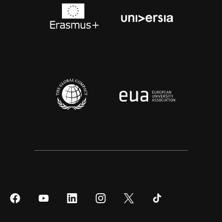
Síguenos
Síguenos
Síguenos
Síguenos
Síguenos
Síguenos
en
en
en
en
en
en
Facebook
YouTube
LinkedIn
Instagram
Twitter
Tiktok