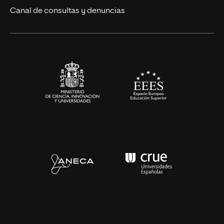
Eventos
Canal de consultas y denuncias
Alianzas corporativas
Sala de prensa
Contacto