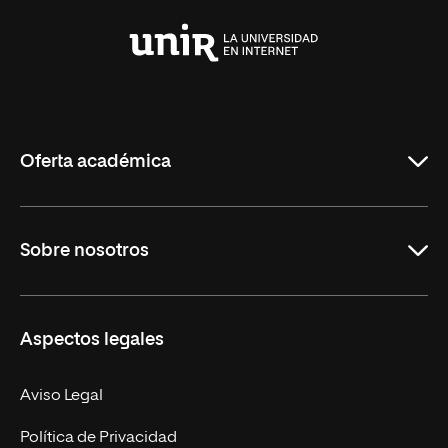
Universidad
Internacional
de
La
Rioja
Oferta académica
Grados
Sobre nosotros
Másteres Oficiales
Másteres Propios
Misión y Valores
Aspectos legales
Doctorados
Facultades
Experto Universitario
Nuestro Equipo
Aviso Legal
Postgrados
Trabaja en UNIR
Política de Privacidad