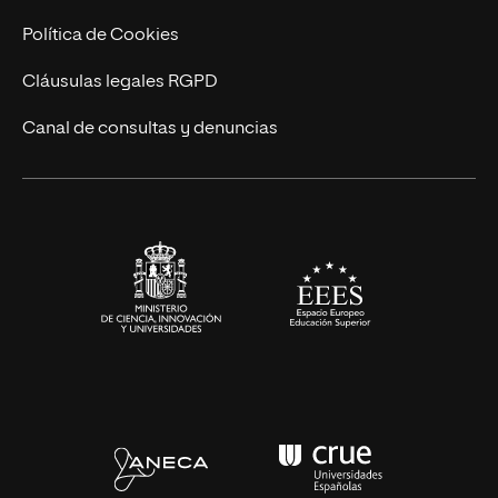
Cursos Universitarios
Actualidad
Política de Cookies
UNIR Revista
Cláusulas legales RGPD
Eventos
Canal de consultas y denuncias
Alianzas corporativas
Sala de prensa
Contacto