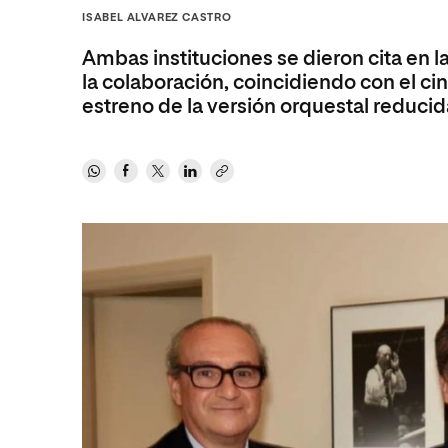
Diseño
Ingeniería y Tecnología
ISABEL ALVAREZ CASTRO
Ciencias P
Escuela de Humanidades
Ofici
Ciencias de la Salud
Diseño
Internacio
Inter
Ambas instituciones se dieron cita en l
Normas de Organización y
Ciencias Sociales
Ciencias de la Salud
Funcionamiento
la colaboración, coincidiendo con el ci
estreno de la versión orquestal reducida
Humanidades
Ciencias Sociales
Artes
Humanidades
Música
Artes
Música