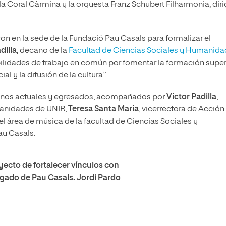
la Coral Càrmina y la orquesta Franz Schubert Filharmonia, dir
ron en la sede de la Fundació Pau Casals para formalizar el
dilla
, decano de la
Facultad de Ciencias Sociales y Humanid
ibilidades de trabajo en común por fomentar la formación super
al y la difusión de la cultura”.
lumnos actuales y egresados, acompañados por
Víctor Padilla
,
manidades de UNIR;
Teresa Santa María
, vicerrectora de Acción
del área de música de la facultad de Ciencias Sociales y
au Casals.
ecto de fortalecer vínculos con
legado de Pau Casals.
Jordi Pardo