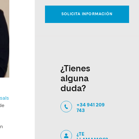
¿Tienes
alguna
duda?
sals
+34 941 209
de
743
án
¿TE