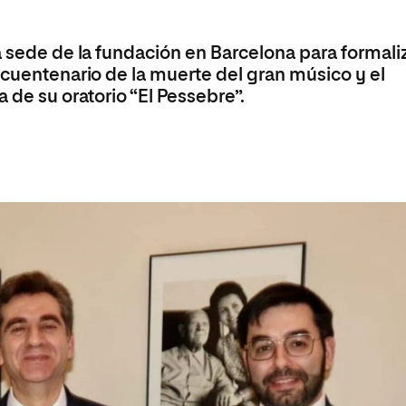
olíticas y Relaciones
Acceso universitario para
na de Movilidad
nales
mayores
nacional
a sede de la fundación en Barcelona para formali
ncuentenario de la muerte del gran músico y el
 de su oratorio “El Pessebre”.