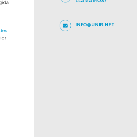
LLAMAMOS?
igida
INFO@UNIR.NET
ades
ior