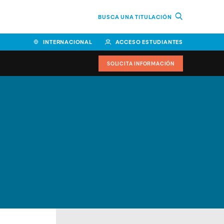
BUSCA UNA TITULACIÓN
INTERNACIONAL
ACCESO ESTUDIANTES
SOLICITA INFORMACIÓN
Facultad de Ciencias de la
Educación y Humanidades
Facultad de Ciencias de la
Salud
Facultad de Economía y
Empresa
Escuela Superior de Ingeniería
y Tecnología (ESIT)
Facultad de Derecho