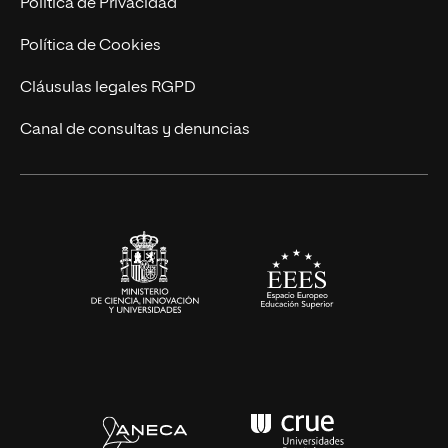
Política de Privacidad
Cursos Universitarios
Actualidad
Política de Cookies
UNIR Revista
Cláusulas legales RGPD
Eventos
Canal de consultas y denuncias
Alianzas corporativas
Sala de prensa
Contacto