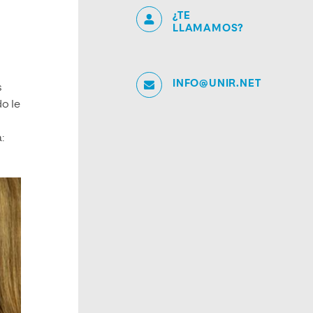
¿TE
LLAMAMOS?
INFO@UNIR.NET
s
o le
: