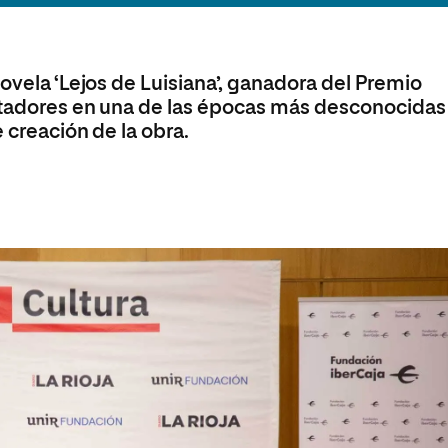
olíticas y Relaciones
Acceso universitario para
na de Movilidad
nales
mayores
nacional
novela ‘Lejos de Luisiana’, ganadora del Premio
ectadores en una de las épocas más desconocidas
e creación de la obra.