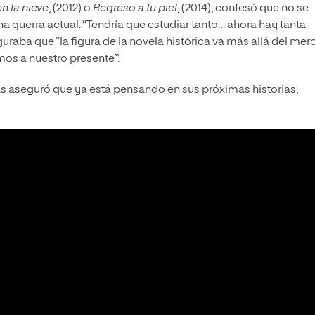
n la nieve
, (2012) o
Regreso a tu piel
, (2014), confesó que no se
a guerra actual. “Tendría que estudiar tanto… ahora hay tanta
guraba que “la figura de la novela histórica va más allá del mer
os a nuestro presente”.
s aseguró que ya está pensando en sus próximas historias,