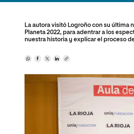
Diseño
Ingeniería y Tecnología
Ciencias P
Escuela de Humanidades
Ofici
Ciencias de la Salud
Diseño
Internacio
Inter
Normas de Organización y
Ciencias Sociales
Ciencias de la Salud
Funcionamiento
La autora visitó Logroño con su última 
Planeta 2022, para adentrar a los esp
Humanidades
Ciencias Sociales
nuestra historia y explicar el proceso d
Artes
Humanidades
Música
Artes
Música