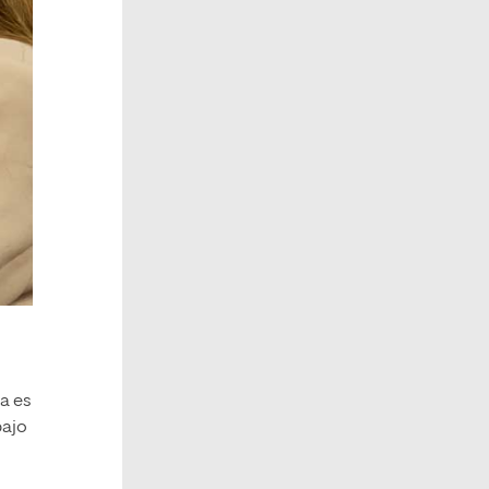
ta es
bajo