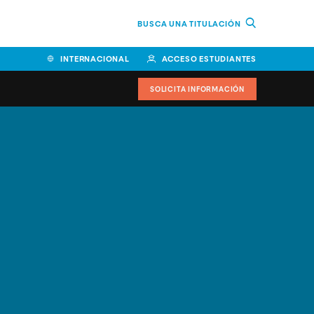
BUSCA UNA TITULACIÓN
INTERNACIONAL
ACCESO ESTUDIANTES
SOLICITA INFORMACIÓN
Facultad de Ciencias de la
Educación y Humanidades
Facultad de Ciencias de la
Salud
Facultad de Economía y
Empresa
Escuela Superior de Ingeniería
y Tecnología (ESIT)
Facultad de Derecho