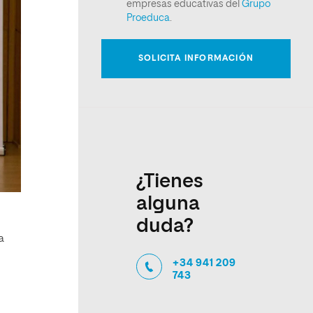
¿Tienes
alguna
duda?
a
+34 941 209
743