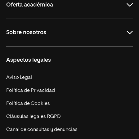
Oferta académica
Grados
Sobre nosotros
Másteres Oficiales
Másteres Propios
Misión y Valores
Aspectos legales
Doctorados
Facultades
Experto Universitario
Nuestro Equipo
Aviso Legal
Postgrados
Trabaja en UNIR
Política de Privacidad
Cursos Universitarios
Actualidad
Política de Cookies
UNIR Revista
Cláusulas legales RGPD
Eventos
Canal de consultas y denuncias