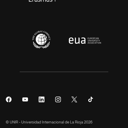
Síguenos
Síguenos
Síguenos
Síguenos
Síguenos
Síguenos
en
en
en
en
en
en
Facebook
YouTube
LinkedIn
Instagram
Twitter
Tiktok
© UNIR - Universidad Internacional de La Rioja 2026