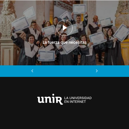
La fuerza que necesitas
Anterior
Siguiente
Universidad
Internacional
de
La
Rioja