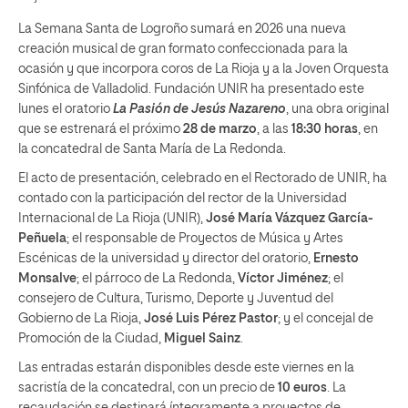
La Semana Santa de Logroño sumará en 2026 una nueva
creación musical de gran formato confeccionada para la
ocasión y que incorpora coros de La Rioja y a la Joven Orquesta
Sinfónica de Valladolid. Fundación UNIR ha presentado este
lunes el oratorio
La Pasión de Jesús Nazareno
, una obra original
que se estrenará el próximo
28 de marzo
, a las
18:30 horas
, en
la concatedral de Santa María de La Redonda.
El acto de presentación, celebrado en el Rectorado de UNIR, ha
contado con la participación del rector de la Universidad
Internacional de La Rioja (UNIR),
José María Vázquez García-
Peñuela
; el responsable de Proyectos de Música y Artes
Escénicas de la universidad y director del oratorio,
Ernesto
Monsalve
; el párroco de La Redonda,
Víctor Jiménez
; el
consejero de Cultura, Turismo, Deporte y Juventud del
Gobierno de La Rioja,
José Luis Pérez Pastor
; y el concejal de
Promoción de la Ciudad,
Miguel Sainz
.
Las entradas estarán disponibles desde este viernes en la
sacristía de la concatedral, con un precio de
10 euros
. La
recaudación se destinará íntegramente a proyectos de