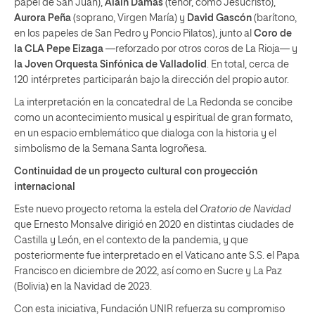
papel de San Juan),
Alain Damas
(tenor, como Jesucristo),
Aurora Peña
(soprano, Virgen María) y
David Gascón
(barítono,
en los papeles de San Pedro y Poncio Pilatos), junto al
Coro de
la CLA Pepe Eizaga
—reforzado por otros coros de La Rioja— y
la Joven Orquesta Sinfónica de Valladolid
. En total, cerca de
120 intérpretes participarán bajo la dirección del propio autor.
La interpretación en la concatedral de La Redonda se concibe
como un acontecimiento musical y espiritual de gran formato,
en un espacio emblemático que dialoga con la historia y el
simbolismo de la Semana Santa logroñesa.
Continuidad de un proyecto cultural con proyección
internacional
Este nuevo proyecto retoma la estela del
Oratorio de Navidad
que Ernesto Monsalve dirigió en 2020 en distintas ciudades de
Castilla y León, en el contexto de la pandemia, y que
posteriormente fue interpretado en el Vaticano ante S.S. el Papa
Francisco en diciembre de 2022, así como en Sucre y La Paz
(Bolivia) en la Navidad de 2023.
Con esta iniciativa, Fundación UNIR refuerza su compromiso