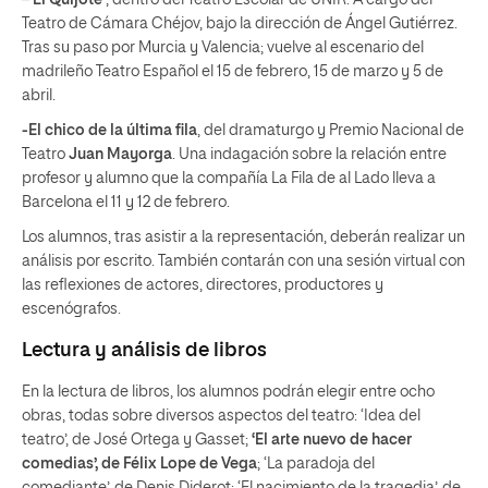
–
‘El Quijote’
, dentro del Teatro Escolar de UNIR. A cargo del
Teatro de Cámara Chéjov, bajo la dirección de Ángel Gutiérrez.
Tras su paso por Murcia y Valencia; vuelve al escenario del
madrileño Teatro Español el 15 de febrero, 15 de marzo y 5 de
abril.
-El chico de la última fila
, del dramaturgo y Premio Nacional de
Teatro
Juan Mayorga
. Una indagación sobre la relación entre
profesor y alumno que la compañía La Fila de al Lado lleva a
Barcelona el 11 y 12 de febrero.
Los alumnos, tras asistir a la representación, deberán realizar un
análisis por escrito. También contarán con una sesión virtual con
las reflexiones de actores, directores, productores y
escenógrafos.
Lectura y análisis de libros
En la lectura de libros, los alumnos podrán elegir entre ocho
obras, todas sobre diversos aspectos del teatro: ‘Idea del
teatro’, de José Ortega y Gasset;
‘El arte nuevo de hacer
comedias’, de Félix Lope de Vega
; ‘La paradoja del