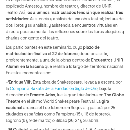
La originalidad de este seminario radica “en su estructura”, ha
explicado Amestoy, hombre de teatro y director de UNIR
Teatro. Así,
los alumnos matriculados tendrán que realizar tres
actividades
: Asistencia y análisis de una obra teatral; lectura de
dos libros y su análisis, y asistencia a encuentros virtuales en
directo para comentar las reflexiones sobre los libros elegidos y
charlas con gente del teatro.
Los participantes en este seminario, cuyo
plazo de
matriculación finaliza el 22 de febrero
, deberán asistir,
preferentemente, a una de la obras dentro de
Encuentros UNIR
Alumni en la Escena
que realiza a lo largo del territorio nacional.
En estos momentos son:
–
‘Enrique VIII’
. Esta obra de Shakespeare, llevada a escena por
la
Compañía Rakatá de la Fundación Siglo de Oro
, bajo la
dirección de
Ernesto Arias
, fue la gran triunfadora en
The Globe
Theatre
en el último World Shakespeare Festival. La
gira
nacional
arranca el 1 de febrero en Segovia y pasará por 25
ciudades españolas como Pamplona (15 y 16 de febrero),
Logroño (8 y 9 de marzo) o Bilbao (26, 27 y 28 abril).