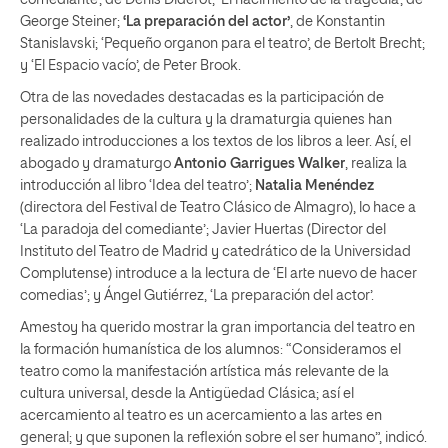
comediante’, de Denis Diderot; ‘El nacimiento de la tragedia’, de
George Steiner;
‘La preparación del actor’
, de Konstantin
Stanislavski; ‘Pequeño organon para el teatro’, de Bertolt Brecht;
y ‘El Espacio vacío’, de Peter Brook.
Otra de las novedades destacadas es la participación de
personalidades de la cultura y la dramaturgia quienes han
realizado introducciones a los textos de los libros a leer. Así, el
abogado y dramaturgo
Antonio Garrigues Walker
, realiza la
introducción al libro ‘Idea del teatro’;
Natalia Menéndez
(directora del Festival de Teatro Clásico de Almagro), lo hace a
‘La paradoja del comediante’; Javier Huertas (Director del
Instituto del Teatro de Madrid y catedrático de la Universidad
Complutense) introduce a la lectura de ‘El arte nuevo de hacer
comedias’; y Ángel Gutiérrez, ‘La preparación del actor’.
Amestoy ha querido mostrar la gran importancia del teatro en
la formación humanística de los alumnos: “Consideramos el
teatro como la manifestación artística más relevante de la
cultura universal, desde la Antigüedad Clásica; así el
acercamiento al teatro es un acercamiento a las artes en
general; y que suponen la reflexión sobre el ser humano”, indicó.