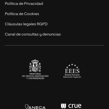
Postgrados
Trabaja en UNIR
Política de Privacidad
Cursos Universitarios
Actualidad
Política de Cookies
UNIR Revista
Cláusulas legales RGPD
Eventos
Canal de consultas y denuncias
Alianzas corporativas
Sala de prensa
Contacto