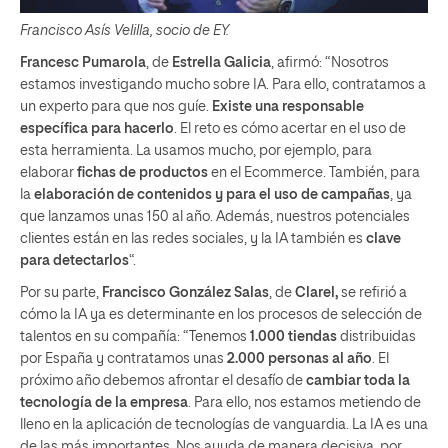
Francisco Asís Velilla, socio de EY.
Francesc Pumarola
, de
Estrella Galicia
, afirmó: “Nosotros
estamos investigando mucho sobre IA. Para ello, contratamos a
un experto para que nos guíe.
Existe una responsable
específica para hacerlo
. El reto es cómo acertar en el uso de
esta herramienta. La usamos mucho, por ejemplo, para
elaborar
fichas de productos
en el Ecommerce. También, para
la
elaboración de contenidos y para el uso de campañas
, ya
que lanzamos unas 150 al año. Además, nuestros potenciales
clientes están en las redes sociales, y la IA también es
clave
para detectarlos
“.
Por su parte,
Francisco González Salas
, de
Clarel,
se refirió a
cómo la IA ya es determinante en los procesos de selección de
talentos en su compañía: “Tenemos
1.000 tiendas
distribuidas
por España y contratamos unas
2.000 personas al año
. El
próximo año debemos afrontar el desafío de
cambiar toda la
tecnología de la empresa
. Para ello, nos estamos metiendo de
lleno en la aplicación de tecnologías de vanguardia. La IA es una
de las más importantes. Nos ayuda de manera decisiva, por