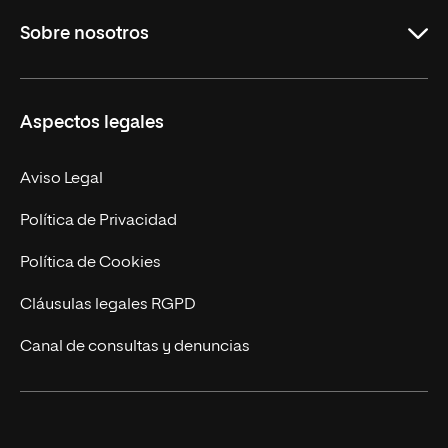
Grados
Sobre nosotros
Másteres Oficiales
Másteres Propios
Misión y Valores
Aspectos legales
Doctorados
Facultades
Experto Universitario
Nuestro Equipo
Aviso Legal
Postgrados
Trabaja en UNIR
Política de Privacidad
Cursos Universitarios
Actualidad
Política de Cookies
UNIR Revista
Cláusulas legales RGPD
Eventos
Canal de consultas y denuncias
Alianzas corporativas
Sala de prensa