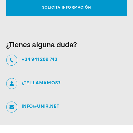
¿Tienes alguna duda?
+34 941 209 743
¿TE LLAMAMOS?
INFO@UNIR.NET