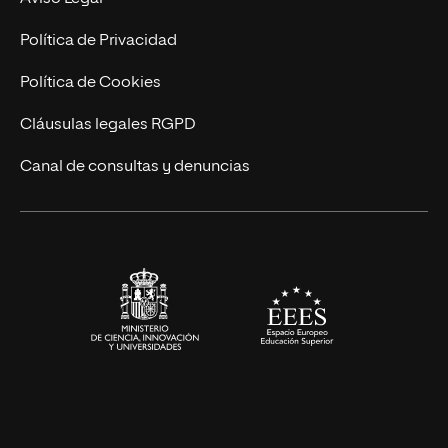
Postgrados
Trabaja en UNIR
Política de Privacidad
Cursos Universitarios
Actualidad
Política de Cookies
UNIR Revista
Cláusulas legales RGPD
Eventos
Canal de consultas y denuncias
Alianzas corporativas
Sala de prensa
Contacto