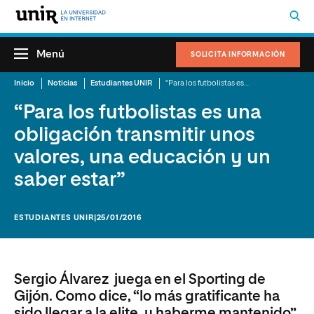
Menú
SOLICITA INFORMACIÓN
Inicio
Noticias
Estudiantes UNIR
“Para los futbolistas es una obligación transmitir unos valores, una educación y un saber estar”
“Para los futbolistas es una
obligación transmitir unos
valores, una educación y un
saber estar”
ESTUDIANTES UNIR
|25/01/2016
Sergio Álvarez juega en el Sporting de
Gijón. Como dice, “lo más gratificante ha
sido llegar a la elite, y haberme mantenido”.