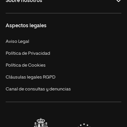
Sobre nosotros
Másteres Oficiales
Másteres Propios
Misión y Valores
Aspectos legales
Doctorados
Facultades
Experto Universitario
Nuestro Equipo
Aviso Legal
Postgrados
Trabaja en UNIR
Política de Privacidad
Cursos Universitarios
Actualidad
Política de Cookies
UNIR Revista
Cláusulas legales RGPD
Eventos
Canal de consultas y denuncias
Alianzas corporativas
Sala de prensa
Contacto