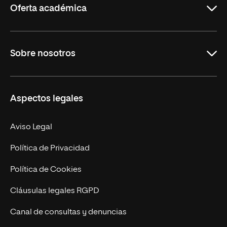
Oferta académica
Grados
Sobre nosotros
Másteres Oficiales
Másteres Propios
Misión y Valores
Aspectos legales
Doctorados
Facultades
Experto Universitario
Nuestro Equipo
Aviso Legal
Postgrados
Trabaja en UNIR
Política de Privacidad
Cursos Universitarios
Actualidad
Política de Cookies
UNIR Revista
Cláusulas legales RGPD
Eventos
Canal de consultas y denuncias