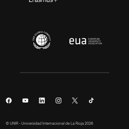
Síguenos
Síguenos
Síguenos
Síguenos
Síguenos
Síguenos
en
en
en
en
en
en
Facebook
YouTube
LinkedIn
Instagram
Twitter
Tiktok
© UNIR - Universidad Internacional de La Rioja 2026