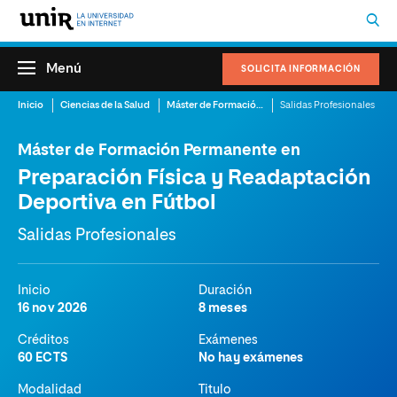
Menú
SOLICITA INFORMACIÓN
Inicio
Ciencias de la Salud
Máster de Formación Permanente en Preparación Física y Readaptación Deportiva en Fútbol
Salidas Profesionales
Máster de Formación Permanente en
Preparación Física y Readaptación
Deportiva en Fútbol
Salidas Profesionales
Inicio
Duración
16 nov 2026
8 meses
Créditos
Exámenes
60 ECTS
No hay exámenes
Modalidad
Titulo