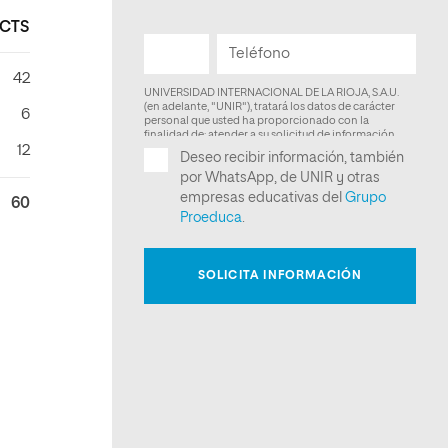
CTS
42
6
12
60