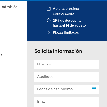
Facultad de Artes y Ciencias
Admisión
Abierta próxima
Sociales
convocatoria
Escuela de Doctorado
21% de descuento
hasta el 14 de agosto
Plazas limitadas
Solicita información
ia