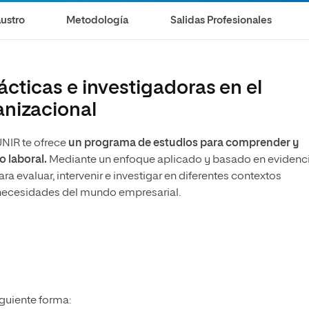
olíticas y Relaciones
Acceso universitario para
na de Movilidad
ustro
Metodología
Salidas Profesionales
nales
mayores
nacional
cticas e investigadoras en el
anizacional
UNIR te ofrece
un programa de estudios para comprender y
 laboral.
Mediante un enfoque aplicado y basado en evidenc
ara evaluar, intervenir e investigar en diferentes contextos
necesidades del mundo empresarial.
iguiente forma: