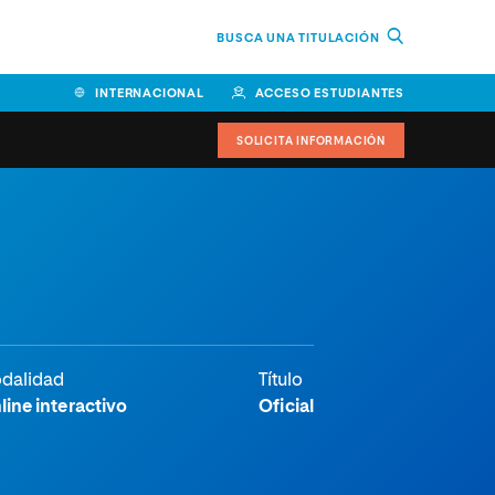
BUSCA UNA TITULACIÓN
INTERNACIONAL
ACCESO ESTUDIANTES
SOLICITA INFORMACIÓN
Facultad de Ciencias de la
Educación y Humanidades
Facultad de Ciencias de la
Salud
Facultad de Economía y
dalidad
Título
Empresa
line interactivo
Oficial
Escuela Superior de Ingeniería
y Tecnología (ESIT)
Facultad de Derecho