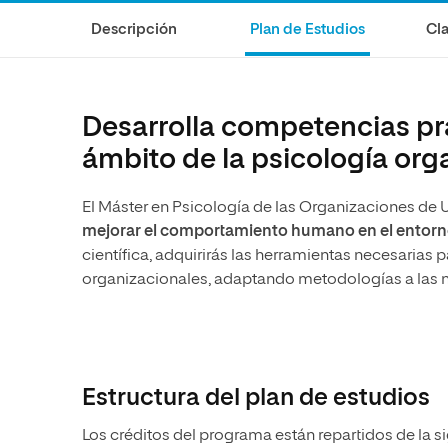
Diseño
Ingeniería y Tecnología
Ciencias P
Escuela de Humanidades
Ofici
Descripción
Plan de Estudios
Cla
Ciencias de la Salud
Diseño
Internacio
Inter
Normas de Organización y
Ciencias Sociales
Ciencias de la Salud
Funcionamiento
Humanidades
Ciencias Sociales
Desarrolla competencias prá
Artes
Humanidades
ámbito de la psicología org
Música
Artes
El Máster en Psicología de las Organizaciones de 
Música
mejorar el comportamiento humano en el entorno
científica, adquirirás las herramientas necesarias p
organizacionales, adaptando metodologías a las 
Estructura del plan de estudios
Los créditos del programa están repartidos de la s