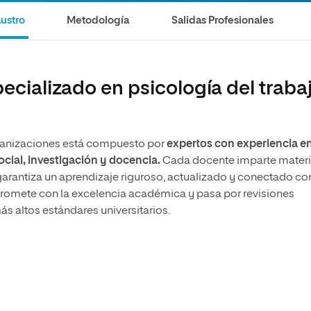
olíticas y Relaciones
Acceso universitario para
na de Movilidad
ustro
Metodología
Salidas Profesionales
nales
mayores
nacional
ecializado en psicología del traba
rganizaciones está compuesto por
expertos con experiencia e
cial, investigación y docencia.
Cada docente imparte mater
garantiza un aprendizaje riguroso, actualizado y conectado con
promete con la excelencia académica y pasa por revisiones
s altos estándares universitarios.