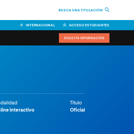
BUSCA UNA TITULACIÓN
INTERNACIONAL
ACCESO ESTUDIANTES
SOLICITA INFORMACIÓN
Facultad de Ciencias de la
Educación y Humanidades
Facultad de Ciencias de la
Salud
Facultad de Economía y
dalidad
Título
Empresa
line interactivo
Oficial
Escuela Superior de Ingeniería
y Tecnología (ESIT)
Facultad de Derecho