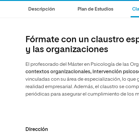
Diseño
Ingeniería y Tecnología
Ciencias P
Escuela de Humanidades
Ofici
Descripción
Plan de Estudios
Cla
Ciencias de la Salud
Diseño
Internacio
Inter
Normas de Organización y
Ciencias Sociales
Ciencias de la Salud
Funcionamiento
Humanidades
Ciencias Sociales
Fórmate con un claustro esp
Artes
Humanidades
y las organizaciones
Música
Artes
El profesorado del Máster en Psicología de las O
Música
contextos organizacionales, intervención psicoso
vinculadas con su área de especialización, lo que 
realidad empresarial. Además, el claustro se com
periódicas para asegurar el cumplimiento de los má
Dirección