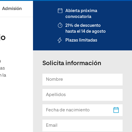
Facultad de Artes y Ciencias
Admisión
Abierta próxima
Sociales
convocatoria
Escuela de Doctorado
21% de descuento
hasta el 14 de agosto
jo
Plazas limitadas
n
Solicita información
ias
 la