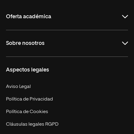
de
La
Rioja
Oferta académica
Grados
Sobre nosotros
Másteres Oficiales
Másteres Propios
Misión y Valores
Aspectos legales
Doctorados
Facultades
Experto Universitario
Nuestro Equipo
Aviso Legal
Postgrados
Trabaja en UNIR
Política de Privacidad
Cursos Universitarios
Actualidad
Política de Cookies
UNIR Revista
Cláusulas legales RGPD