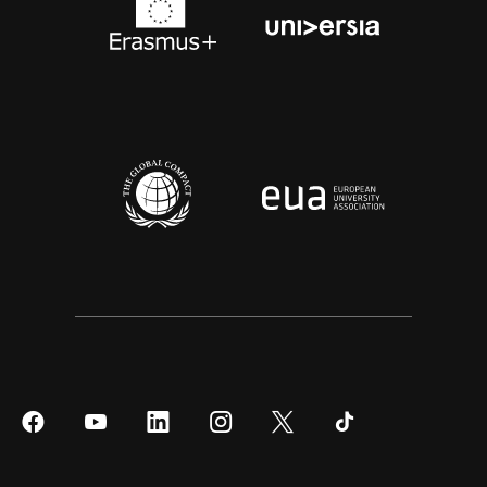
Síguenos
Síguenos
Síguenos
Síguenos
Síguenos
Síguenos
en
en
en
en
en
en
Facebook
YouTube
LinkedIn
Instagram
Twitter
Tiktok