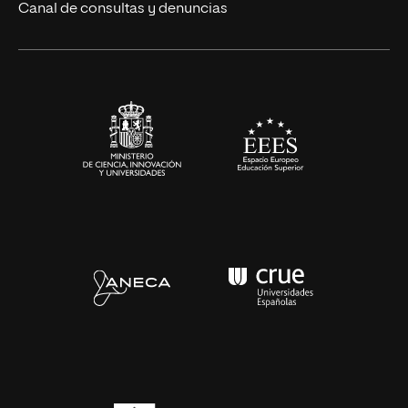
Eventos
Canal de consultas y denuncias
Alianzas corporativas
Sala de prensa
Contacto