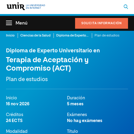
Menú
SOLICITA INFORMACIÓN
Inicio
Ciencias de la Salud
Diploma de Experto Universitario en Terapia de Aceptación y Compromiso (ACT)
Plan de estudios
Diploma de Experto Universitario en
Terapia de Aceptación y
Compromiso (ACT)
Plan de estudios
Inicio
Duración
16 nov 2026
5 meses
Créditos
Exámenes
24 ECTS
No hay exámenes
Modalidad
Título