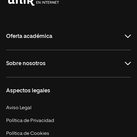
Universidad
Internacional
de
La
Rioja
Oferta académica
Grados
Sobre nosotros
Másteres Oficiales
Másteres Propios
Misión y Valores
Aspectos legales
Doctorados
Facultades
Experto Universitario
Nuestro Equipo
Aviso Legal
Postgrados
Trabaja en UNIR
Política de Privacidad
Cursos Universitarios
Actualidad
Política de Cookies