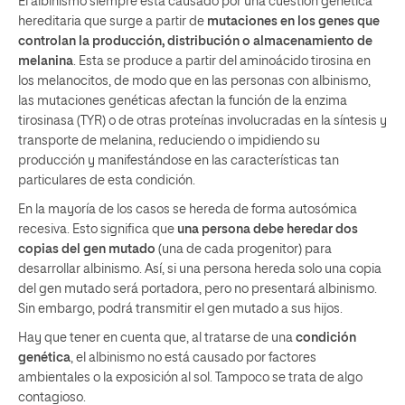
El albinismo siempre está causado por una cuestión genética
hereditaria que surge a partir de
mutaciones en los genes que
controlan la producción, distribución o almacenamiento de
melanina
. Esta se produce a partir del aminoácido tirosina en
los melanocitos, de modo que en las personas con albinismo,
las mutaciones genéticas afectan la función de la enzima
tirosinasa (TYR) o de otras proteínas involucradas en la síntesis y
transporte de melanina, reduciendo o impidiendo su
producción y manifestándose en las características tan
particulares de esta condición.
En la mayoría de los casos se hereda de forma autosómica
recesiva. Esto significa que
una persona debe heredar dos
copias del gen mutado
(una de cada progenitor) para
desarrollar albinismo. Así, si una persona hereda solo una copia
del gen mutado será portadora, pero no presentará albinismo.
Sin embargo, podrá transmitir el gen mutado a sus hijos.
Hay que tener en cuenta que, al tratarse de una
condición
genética
, el albinismo no está causado por factores
ambientales o la exposición al sol. Tampoco se trata de algo
contagioso.