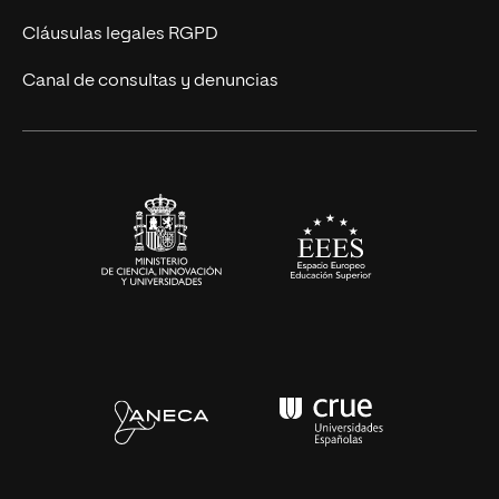
UNIR Revista
Cláusulas legales RGPD
Eventos
Canal de consultas y denuncias
Alianzas corporativas
Sala de prensa
Contacto