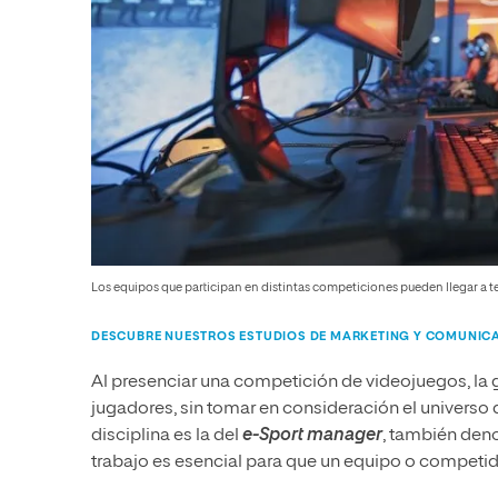
Los equipos que participan en distintas competiciones pueden llegar a t
DESCUBRE NUESTROS ESTUDIOS DE MARKETING Y COMUNIC
Al presenciar una competición de videojuegos, la g
jugadores, sin tomar en consideración el universo 
disciplina es la del
e-Sport manager
, también den
trabajo es esencial para que un equipo o competido