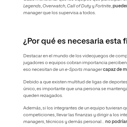
Legends
,
Overwatch
,
Call of Duty
y
Fortnite
,
pueden
manager
que los supervisa a todos.
¿Por qué es necesaria esta f
Destacar en el mundo de los videojuegos de compet
jugadores o equipos cobran importancia perciben 
eso necesitan de un
e-Sports manager
capaz de m
Debido a que existen multitud de ligas de deporte
único, es importante que una persona se manteng
queden rezagados.
Además, si los integrantes de un equipo tuvieran q
competiciones, llevar las finanzas y dirigir a los i
managers
, técnicos y demás personal…
no podrían