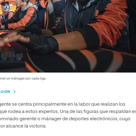
ener un mánager por cada liga.
ACIÓN
ente se centra principalmente en la labor que realizan los
que rodea a estos expertos. Una de las figuras que respaldan e
ominado gerente o mánager de deportes electrónicos, cuyo
r alcance la victoria.