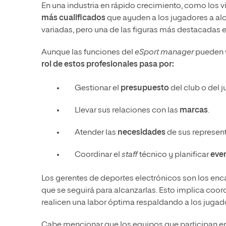
En una industria en rápido crecimiento, como los
más cualificados
que ayuden a los jugadores a alc
variadas, pero una de las figuras más destacadas 
Aunque las funciones del
eSport manager
pueden v
rol de estos profesionales pasa por:
Gestionar el
presupuesto
del club o del 
Llevar sus relaciones con las
marcas
.
Atender las
necesidades
de sus represen
Coordinar el
staff
técnico y planificar
eve
Los gerentes de deportes electrónicos son los en
que se seguirá para alcanzarlas. Esto implica coor
realicen una labor óptima respaldando a los jugad
Cabe mencionar que los equipos que participan e