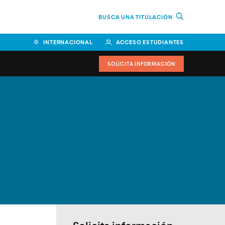
BUSCA UNA TITULACIÓN
INTERNACIONAL
ACCESO ESTUDIANTES
SOLICITA INFORMACIÓN
Facultad de Ciencias de la
Educación y Humanidades
Facultad de Ciencias de la
Salud
Facultad de Economía y
Empresa
Escuela Superior de Ingeniería
y Tecnología (ESIT)
Facultad de Derecho