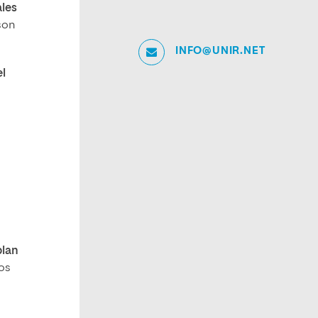
ales
son
INFO@UNIR.NET
l
plan
dos