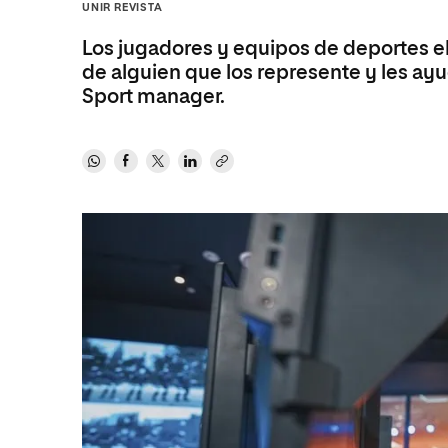
Diseño
Ingeniería y Tecnología
UNIR REVISTA
Ciencias P
Escuela de Humanidades
Ofici
Ciencias de la Salud
Diseño
Internacio
Inter
Los jugadores y equipos de deportes ele
Normas de Organización y
de alguien que los represente y les ayu
Ciencias Sociales
Ciencias de la Salud
Funcionamiento
Sport manager.
Humanidades
Ciencias Sociales
Artes
Humanidades
Música
Artes
Música