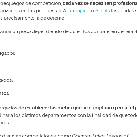
 videojuegos de competición,
cada vez se necesitan profesion
anzar las metas propuestas. Al
trabajar en eSports
las salidas 
es precisamente la de gerente.
ariar un poco dependiendo de quien los contrate, en general
e
jugador.
tados.
ntos
.
cargados de
establecer las metas que se cumplirán y crear el 
dinar a los distintos departamentos con la finalidad de que to
ores.
n distintas competiciones, como
Counter-Strike
,
League of