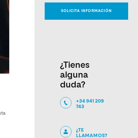
¿Tienes
alguna
duda?
+34 941 209
743
sta
¿TE
LLAMAMOS?