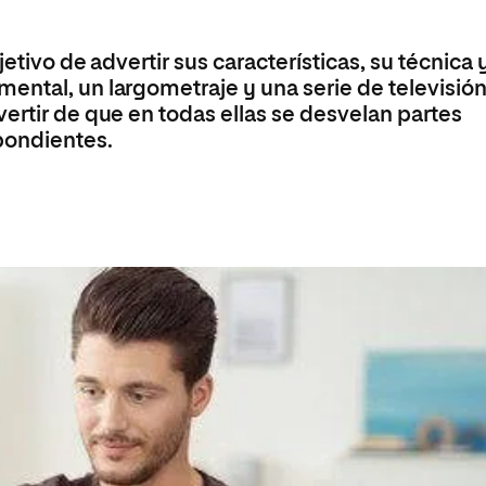
Máster Universitario en Psicopedagogía
olíticas y Relaciones
Acceso universitario para
na de Movilidad
nales
mayores
nacional
Máster Universitario en Atención Temprana y
etivo de advertir sus características, su técnica 
Desarrollo Infantil
ental, un largometraje y una serie de televisión
Máster Universitario en Enseñanza de Español
ertir de que en todas ellas se desvelan partes
como Lengua Extranjera (ELE)
pondientes.