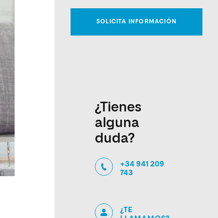
¿Tienes
alguna
duda?
+34 941 209
743
¿TE