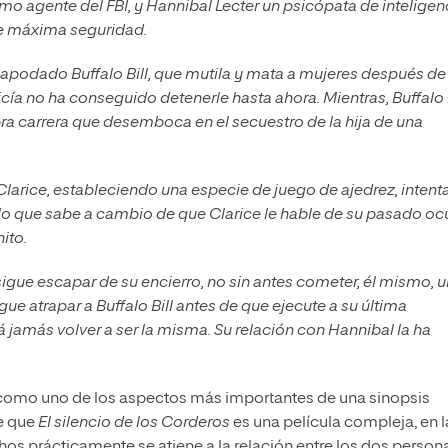
o agente del FBI, y Hannibal Lecter un psicópata de inteligen
de máxima seguridad.
 apodado Buffalo Bill, que mutila y mata a mujeres después de
icía no ha conseguido detenerle hasta ahora. Mientras, Buffalo B
a carrera que desemboca en el secuestro de la hija de una
larice, estableciendo una especie de juego de ajedrez, intent
lo que sabe a cambio de que Clarice le hable de su pasado ocu
ito.
nsigue escapar de su encierro, no sin antes cometer, él mismo, u
ue atrapar a Buffalo Bill antes de que ejecute a su última
rá jamás volver a ser la misma. Su relación con Hannibal la ha
omo uno de los aspectos más importantes de una sinopsis
de que
El silencio de los Corderos
es una película compleja, en l
os prácticamente se atiene a la relación entre los dos person