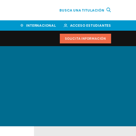
BUSCA UNA TITULACIÓN
INTERNACIONAL
ACCESO ESTUDIANTES
SOLICITA INFORMACIÓN
Facultad de Ciencias de la
Educación y Humanidades
Facultad de Ciencias de la
Salud
Facultad de Economía y
Empresa
Escuela Superior de Ingeniería
y Tecnología (ESIT)
Facultad de Derecho