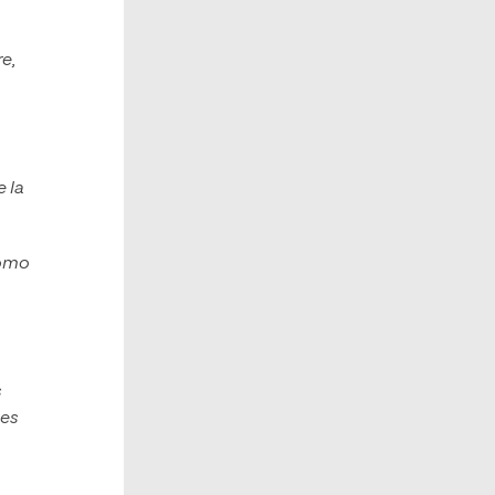
e,
 la
como
s
les