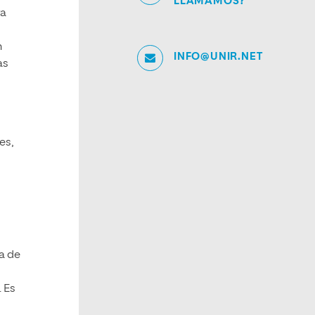
LLAMAMOS?
ra
n
INFO@UNIR.NET
as
es,
ta de
. Es