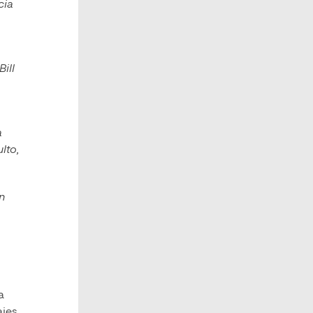
cia
ill
a
lto,
n
a
ajes