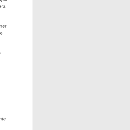
era
imer
ve
a
nte