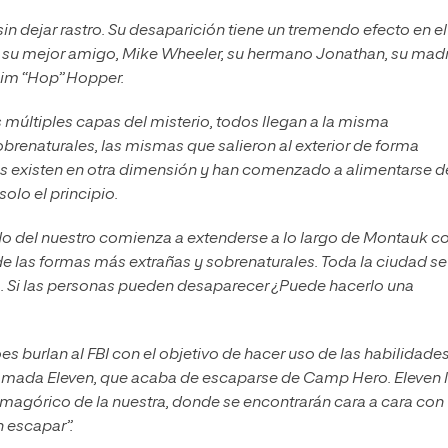
in dejar rastro. Su desaparición tiene un tremendo efecto en el
n su mejor amigo, Mike Wheeler, su hermano Jonathan, su madr
 Jim “Hop” Hopper.
múltiples capas del misterio, todos llegan a la misma
brenaturales, las mismas que salieron al exterior de forma
es existen en otra dimensión y han comenzado a alimentarse de
olo el principio.
undo del nuestro comienza a extenderse a lo largo de Montauk 
de las formas más extrañas y sobrenaturales. Toda la ciudad se
ro. Si las personas pueden desaparecer ¿Puede hacerlo una
oes burlan al FBI con el objetivo de hacer uso de las habilidade
llamada Eleven, que acaba de escaparse de Camp Hero. Eleven 
smagórico de la nuestra, donde se encontrarán cara a cara con
 escapar”.