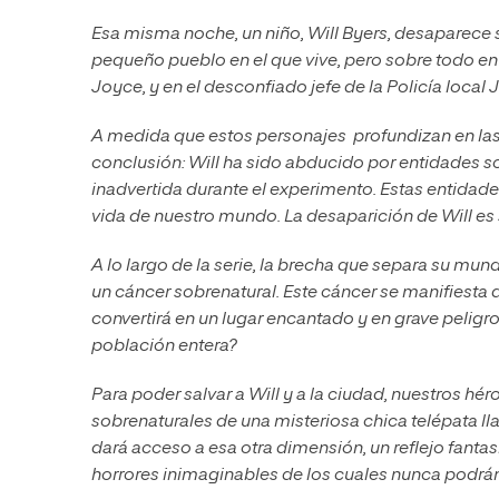
Esa misma noche, un niño, Will Byers, desaparece s
pequeño pueblo en el que vive, pero sobre todo e
Joyce, y en el desconfiado jefe de la Policía local
A medida que estos personajes profundizan en las 
conclusión: Will ha sido abducido por entidades so
inadvertida durante el experimento. Estas entidad
vida de nuestro mundo. La desaparición de Will es s
A lo largo de la serie, la brecha que separa su m
un cáncer sobrenatural. Este cáncer se manifiesta 
convertirá en un lugar encantado y en grave pelig
población entera?
Para poder salvar a Will y a la ciudad, nuestros hér
sobrenaturales de una misteriosa chica telépata 
dará acceso a esa otra dimensión, un reflejo fanta
horrores inimaginables de los cuales nunca podrán