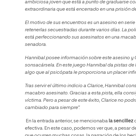
ambiciosa joven que está a punto de graduarse com
extraordinaria que está encerrado en una prisión 
El motivo de sus encuentros es un asesino en serie
retenerlas secuestradas durante varios días. La pol
está perfeccionando sus asesinatos en una macabr
senadora.
Hannibal posee información sobre este asesino y C
sonsacársela. En este juego Hannibal da pistas de 
algo que al psicópata le proporciona un placer infin
Tras servir el último indicio a Clarice, Hannibal co
macabro asesinato. Gracias a esta pista, ella consig
víctima. Pero a pesar de este éxito, Clarice no pod
cambiado para siempre”.
En la entrada anterior, se mencionaba
la sencillez
c
efectiva. En este caso, podemos ver que, a pesar 
que ocurren muchas cosas, la narración de los hech