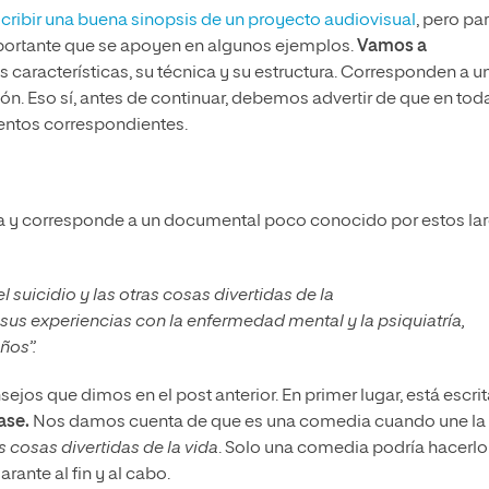
cribir una buena sinopsis de un proyecto audiovisual
, pero pa
ortante que se apoyen en algunos ejemplos.
Vamos a
us características, su técnica y su estructura. Corresponden a u
ión. Eso sí, antes de continuar, debemos advertir de que en tod
mentos correspondientes.
a y corresponde a un documental poco conocido por estos lar
 suicidio y las otras cosas divertidas de la
us experiencias con la enfermedad mental y la psiquiatría,
ños”.
ejos que dimos en el post anterior. En primer lugar, está escri
ase.
Nos damos cuenta de que es una comedia cuando une la
as cosas divertidas de la vida
. Solo una comedia podría hacerlo
rante al fin y al cabo.