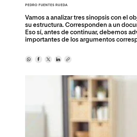
Diseño
Ingeniería y Tecnología
PEDRO FUENTES RUEDA
Ciencias P
Escuela de Humanidades
Ofici
Ciencias de la Salud
Diseño
Internacio
Inter
Vamos a analizar tres sinopsis con el obj
Normas de Organización y
Ciencias Sociales
Ciencias de la Salud
Funcionamiento
su estructura. Corresponden a un docum
Eso sí, antes de continuar, debemos adv
Humanidades
Ciencias Sociales
importantes de los argumentos corres
Artes
Humanidades
Música
Artes
Música