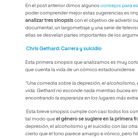
En el post anterior dimos algunos
consejos para es
poder comprender mejor estas sugerencias es imp
analizar tres sinopsis
con el objetivo de advertir s
documental, un largometraje y una serie de televis
ellas se desvelan partes importantes de los argu
Chris
Gethard
: Carrera y suicidio
Esta primera sinopsis que analizamos es muy cort
que cuenta la vida de un cómico estadounidense:
“Una comedia sobre la depresión, el alcoholismo, el
vida. Gethard no esconde nada mientras bucea en s
encontrando la esperanza en los lugares más extra
Esta breve sinopsis cumple con casi todos los cons
tal modo que
el género se sugiere en la primera fr
depresión, el alcoholismo y el suicidio con
las otr
cierto que el tono parece amargo e irónico, pero hila