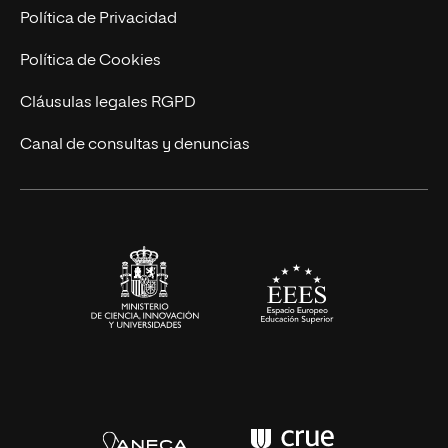
Postgrados
Trabaja en UNIR
Política de Privacidad
Cursos Universitarios
Actualidad
Política de Cookies
UNIR Revista
Cláusulas legales RGPD
Eventos
Canal de consultas y denuncias
Alianzas corporativas
Sala de prensa
Contacto