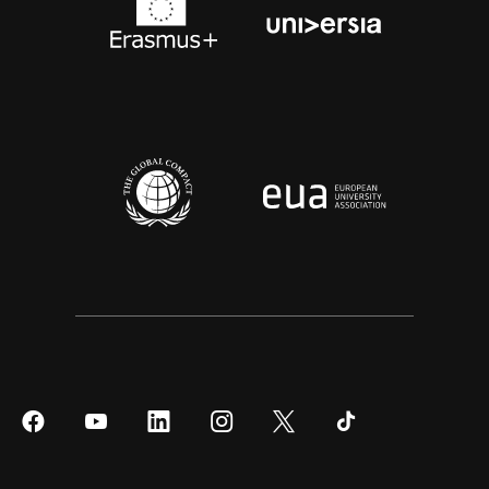
Síguenos
Síguenos
Síguenos
Síguenos
Síguenos
Síguenos
en
en
en
en
en
en
Facebook
YouTube
LinkedIn
Instagram
Twitter
Tiktok