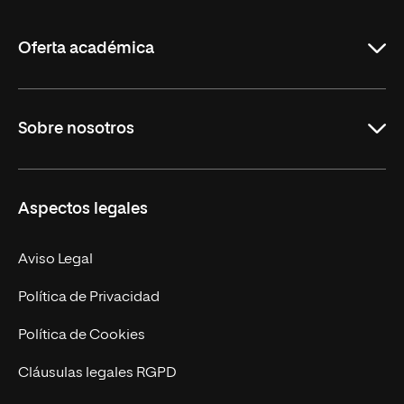
La
Rioja
Oferta académica
Grados
Sobre nosotros
Másteres Oficiales
Másteres Propios
Misión y Valores
Aspectos legales
Doctorados
Facultades
Experto Universitario
Nuestro Equipo
Aviso Legal
Postgrados
Trabaja en UNIR
Política de Privacidad
Cursos Universitarios
Actualidad
Política de Cookies
UNIR Revista
Cláusulas legales RGPD