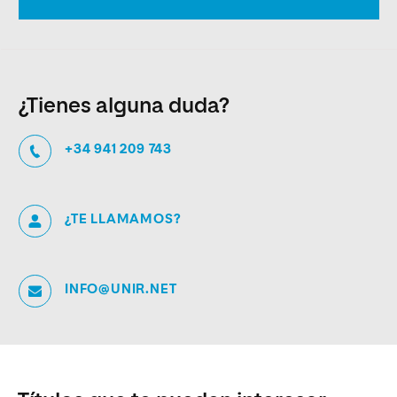
¿Tienes alguna duda?
+34 941 209 743
¿TE LLAMAMOS?
INFO@UNIR.NET