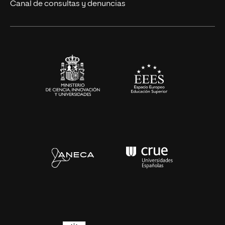
Eventos
Canal de consultas y denuncias
Alianzas corporativas
Sala de prensa
Contacto