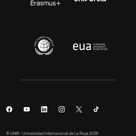
Síguenos
Síguenos
Síguenos
Síguenos
Síguenos
Síguenos
en
en
en
en
en
en
Facebook
YouTube
LinkedIn
Instagram
Twitter
Tiktok
© UNIR - Universidad Internacional de La Rioja 2026