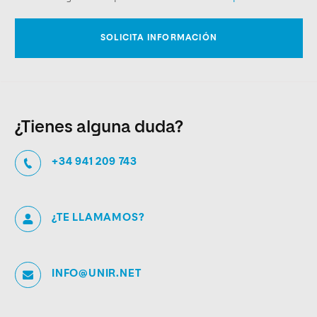
¿Tienes alguna duda?
+34 941 209 743
¿TE LLAMAMOS?
INFO@UNIR.NET