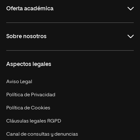
Rioja
Oferta académica
Grados
Sobre nosotros
Másteres Oficiales
Másteres Propios
Misión y Valores
Aspectos legales
Doctorados
Facultades
Experto Universitario
Nuestro Equipo
Aviso Legal
Postgrados
Trabaja en UNIR
Política de Privacidad
Cursos Universitarios
Actualidad
Política de Cookies
UNIR Revista
Cláusulas legales RGPD
Eventos
Canal de consultas y denuncias