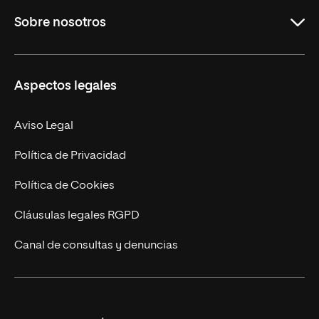
Sobre nosotros
Másteres Oficiales
Másteres Propios
Misión y Valores
Aspectos legales
Doctorados
Facultades
Experto Universitario
Nuestro Equipo
Aviso Legal
Postgrados
Trabaja en UNIR
Política de Privacidad
Cursos Universitarios
Actualidad
Política de Cookies
UNIR Revista
Cláusulas legales RGPD
Eventos
Canal de consultas y denuncias
Alianzas corporativas
Sala de prensa