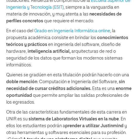
titulaciones. Refuerza el compromiso de la
Escuela Superior de
Ingeniería y Tecnología (ESIT)
, siempre a la vanguardia en
materia de innovación, y muy atenta a las
necesidades de
perfiles concretos
que requiere el mercado.
En el caso del
Grado en Ingeniería Informática online
, la
propuesta académica consiste en brindar los
conocimientos
teóricos y prácticos
en ingeniería del software, diseño de
hardware,
inteligencia artificial,
arquitecturas de red o
seguridad de los datos que forman los modernos sistemas
informáticos.
Quienes se gradúen en esta titulación podrán hacerlo con una
doble mención
: Computación e Ingeniería del Software,
sin
necesidad de cursar créditos adicionales.
Esta es una
enorme
oportunidad
que permite ampliar las salidas profesionales de
los egresados.
Otra de las características fundamentales de esta carrera en
UNIR es su
sistema de Laboratorios Virtuales en la nube
. En
ellos los estudiantes podrán a
prender a utilizar Justinmind
y
otras herramientas y softwares esenciales para su profesión.