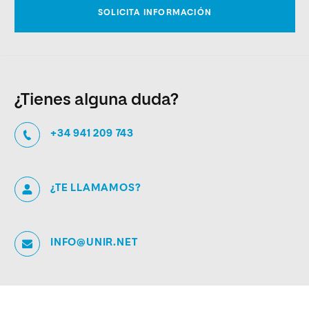
¿Tienes alguna duda?
+34 941 209 743
¿TE LLAMAMOS?
INFO@UNIR.NET