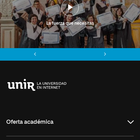
La fuerza que necesitas
Anterior
Siguiente
Universidad
Internacional
de
La
Rioja
Oferta académica
Grados