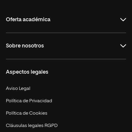
de
La
Rioja
Oferta académica
Grados
Sobre nosotros
Másteres Oficiales
Másteres Propios
Misión y Valores
Aspectos legales
Doctorados
Facultades
Experto Universitario
Nuestro Equipo
Aviso Legal
Postgrados
Trabaja en UNIR
Política de Privacidad
Cursos Universitarios
Actualidad
Política de Cookies
UNIR Revista
Cláusulas legales RGPD