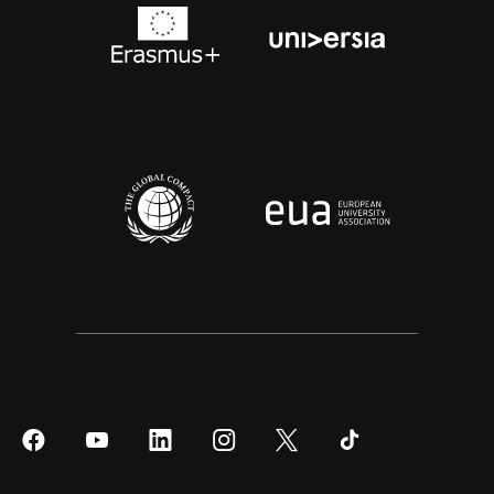
Síguenos
Síguenos
Síguenos
Síguenos
Síguenos
Síguenos
en
en
en
en
en
en
Facebook
YouTube
LinkedIn
Instagram
Twitter
Tiktok