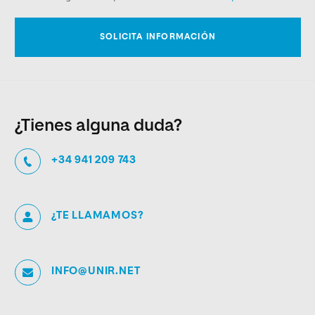
¿Tienes alguna duda?
+34 941 209 743
¿TE LLAMAMOS?
INFO@UNIR.NET