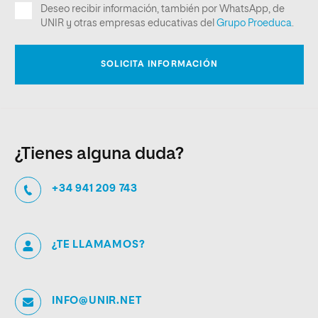
¿Tienes alguna duda?
+34 941 209 743
¿TE LLAMAMOS?
INFO@UNIR.NET