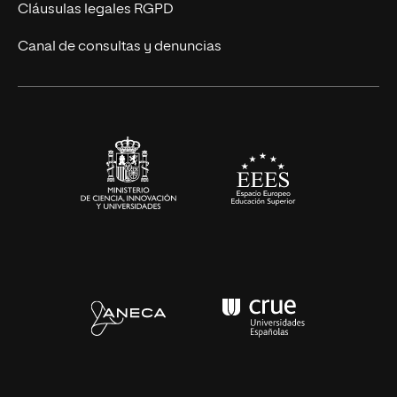
UNIR Revista
Cláusulas legales RGPD
Eventos
Canal de consultas y denuncias
Alianzas corporativas
Sala de prensa
Contacto