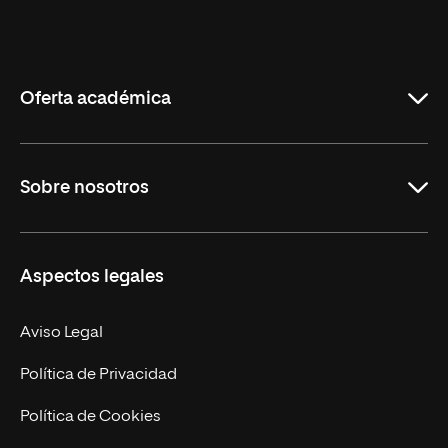
Universidad
Internacional
de
La
Rioja
Oferta académica
Grados
Sobre nosotros
Másteres Oficiales
Másteres Propios
Misión y Valores
Aspectos legales
Doctorados
Facultades
Experto Universitario
Nuestro Equipo
Aviso Legal
Postgrados
Trabaja en UNIR
Política de Privacidad
Cursos Universitarios
Actualidad
Política de Cookies