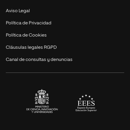
Experto Universitario
Nuestro Equipo
Aviso Legal
Postgrados
Trabaja en UNIR
Política de Privacidad
Cursos Universitarios
Actualidad
Política de Cookies
UNIR Revista
Cláusulas legales RGPD
Eventos
Canal de consultas y denuncias
Alianzas corporativas
Sala de prensa
Contacto