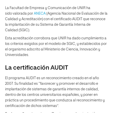
La Facultad de Empresa y Comunicación de UNIR ha
sido
valorada
por
ANECA
(
Agencia Nacional de Evaluación de la
Calidad y Acreditación)
con el
certificado
AUDIT
que reconoce
la implantación
de
su
Sistema de Garantía Interna de
Calidad
(
SGIC
).
Est
a
acreditación
corrobora que
UNIR
ha dado cumplimiento a
los criterios
exigidos por el modelo de SGIC, y
establecid
o
s por
e
l organismo
adscrito al Ministerio de Ciencia, Innovación y
Universidades.
La certificación AUDIT
El programa AUDIT es un reconocimiento creado en el año
2007. Su finalidad es “favorecer y promover el desarrollo e
implantación de sistemas de garantía internos de calidad,
dentro de los centros universitarios españoles, y poner en
práctica un procedimiento que conduzca al reconocimiento y
certificación de dichos sistemas”.