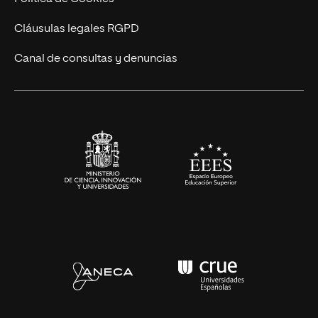
UNIR Revista
Cláusulas legales RGPD
Eventos
Canal de consultas y denuncias
Alianzas corporativas
Sala de prensa
Contacto