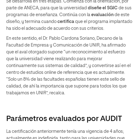
Se desarrolla en tres etapas. Comienza con la orientación, por
parte de ANECA, para que la universidad
diseñe el SGIC
de sus
programas de enseñanza. Continúa con la
evaluación
de este
diseño, y termina cuando
certifica
que el programa implantado
ha sido el adecuado de acuerdo con sus criterios.
En este sentido, el
Dr. Pablo Cardona Soriano
, D
ecano de la
Facultad
de Empresa y
Comunicación
de UNIR, ha afirmado
que e
l aval otorgado
supone
“
un reconocimiento
al esfuerzo
que la universidad viene realizando para mejorar
continuamente sus sistemas de calidad
”
,
y convertirse
así
en el
centro de estudios online de referencia que es actualmente.
“
S
olo un 8% de las facultades españolas tienen este sello de
calidad, de ahí la importancia que supone para to
dos los que
trabajamos en UNIR”, recalca.
Parámetros evaluados por AUDIT
La certificación anteriormente tenía una vigencia de 4 años;
actualmente es indefinida, tanto para las universidades que