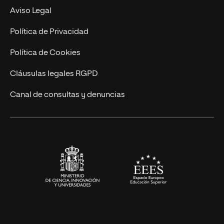
Experto Universitario
Nuestro Equipo
Aviso Legal
Postgrados
Trabaja en UNIR
Política de Privacidad
Cursos Universitarios
Actualidad
Política de Cookies
UNIR Revista
Cláusulas legales RGPD
Eventos
Canal de consultas y denuncias
Alianzas corporativas
Sala de prensa
Contacto