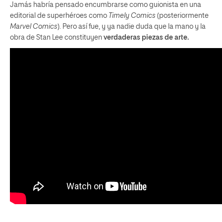
Jamás habría pensado encumbrarse como guionista en una
editorial de superhéroes como
Timely Comics
(posteriormente
Marvel Comics
). Pero así fue, y ya nadie duda que la mano y la
obra de Stan Lee constituyen
verdaderas piezas de arte.