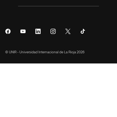
Síguenos
Síguenos
Síguenos
Síguenos
Síguenos
Síguenos
en
en
en
en
en
en
Facebook
YouTube
LinkedIn
Instagram
Twitter
Tiktok
© UNIR - Universidad Internacional de La Rioja 2026