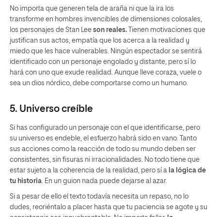
No importa que generen tela de araña ni que la ira los
transforme en hombres invencibles de dimensiones colosales,
los personajes de Stan Lee
son reales
.
Tienen motivaciones que
justifican sus actos, empatía que los acerca a la realidad y
miedo que les hace vulnerables. Ningún espectador se sentirá
identificado con un personaje engolado y distante, pero sí lo
hará con uno que exude realidad. Aunque lleve coraza, vuele o
sea un dios nórdico, debe comportarse como un humano.
5. Universo creíble
Si has configurado un personaje con el que identificarse, pero
su universo es endeble, el esfuerzo habrá sido en vano. Tanto
sus acciones como la reacción de todo su mundo deben ser
consistentes, sin fisuras ni irracionalidades. No todo tiene que
estar sujeto a la coherencia de la realidad, pero sí a
la lógica de
tu historia
. En un guion nada puede dejarse al azar.
Si a pesar de ello el texto todavía necesita un repaso, no lo
dudes, reoriéntalo a placer hasta que tu paciencia se agote y su