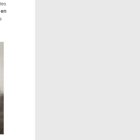
tes
 en
s