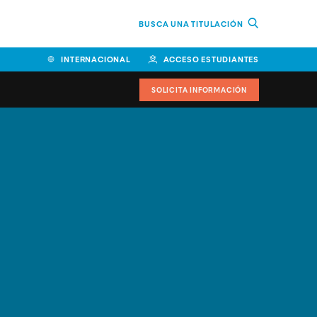
BUSCA UNA TITULACIÓN
INTERNACIONAL
ACCESO ESTUDIANTES
SOLICITA INFORMACIÓN
Facultad de Ciencias de la
Educación y Humanidades
Facultad de Ciencias de la
Salud
Facultad de Economía y
Empresa
Escuela Superior de Ingeniería
y Tecnología (ESIT)
Facultad de Derecho