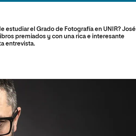
Máster Universitario en Psicopedagogía
olíticas y Relaciones
Acceso universitario para
na de Movilidad
nales
mayores
nacional
Máster Universitario en Atención Temprana y
Desarrollo Infantil
de estudiar el Grado de Fotografía en UNIR? José
Máster Universitario en Enseñanza de Español
como Lengua Extranjera (ELE)
ibros premiados y con una rica e interesante
ta entrevista.