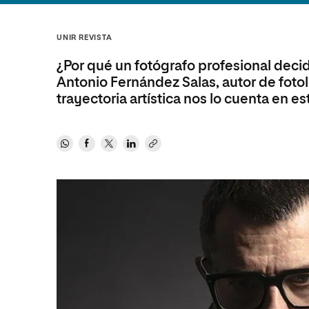
Diseño
Ingeniería y Tecnología
Ciencias P
Escuela de Humanidades
Ofici
Ciencias de la Salud
Diseño
Internacio
Inter
UNIR REVISTA
Normas de Organización y
Ciencias Sociales
Ciencias de la Salud
Funcionamiento
¿Por qué un fotógrafo profesional deci
Humanidades
Ciencias Sociales
Antonio Fernández Salas, autor de fotol
trayectoria artística nos lo cuenta en es
Artes
Humanidades
Música
Artes
Música