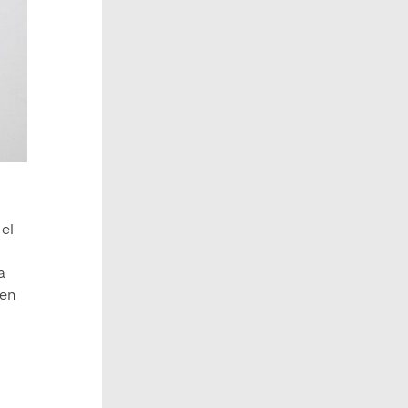
el
a
 en