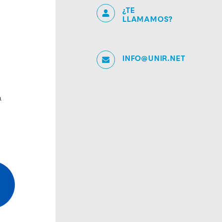
¿TE
LLAMAMOS?
INFO@UNIR.NET
a