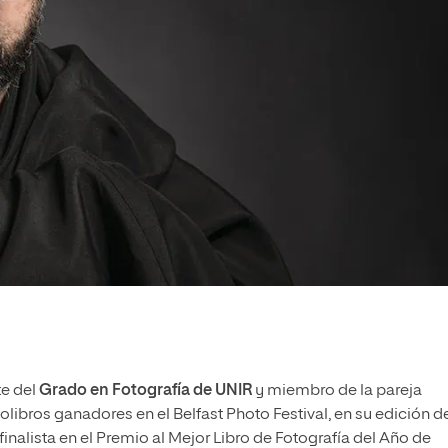
e del
Grado en Fotografía de UNIR
y miembro de la pareja
tolibros ganadores en el Belfast Photo Festival, en su edición d
inalista en el Premio al Mejor Libro de Fotografía del Año de