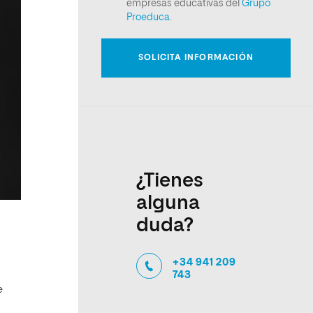
¿Tienes
alguna
duda?
+34 941 209
743
e