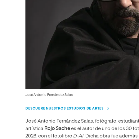
José Antonio Fernández Salas.
DESCUBRE NUESTROS ESTUDIOS DE ARTES
José Antonio Fernández Salas, fotógrafo, estudiant
artística
Rojo Sache
es el autor de uno de los 30 fo
2023, con el fotolibro
D-AI
. Dicha obra fue además f