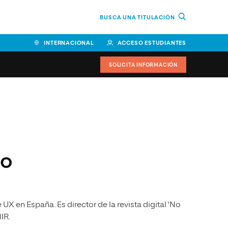
BUSCA UNA TITULACIÓN
INTERNACIONAL
ACCESO ESTUDIANTES
SOLICITA INFORMACIÓN
Facultad de Ciencias de la
Educación y Humanidades
Facultad de Ciencias de la
Salud
ro
Facultad de Economía y
Empresa
Escuela Superior de Ingeniería
X en España. Es director de la revista digital 'No
y Tecnología (ESIT)
IR.
Facultad de Derecho