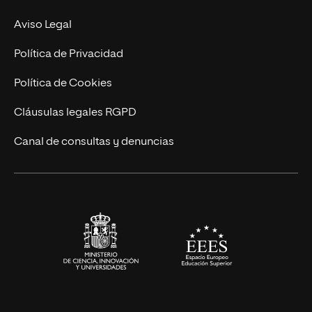
Experto Universitario
Nuestro Equipo
Aviso Legal
Postgrados
Trabaja en UNIR
Política de Privacidad
Cursos Universitarios
Actualidad
Política de Cookies
UNIR Revista
Cláusulas legales RGPD
Eventos
Canal de consultas y denuncias
Alianzas corporativas
Sala de prensa
Contacto