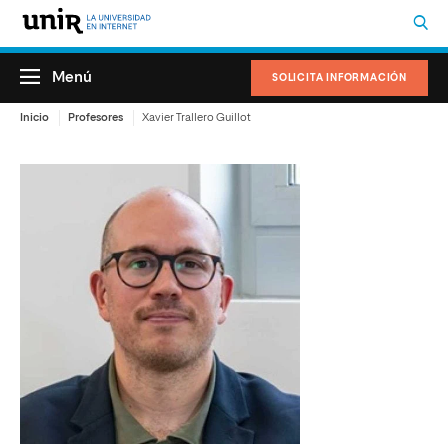
Menú
SOLICITA INFORMACIÓN
Inicio
Profesores
Xavier Trallero Guillot