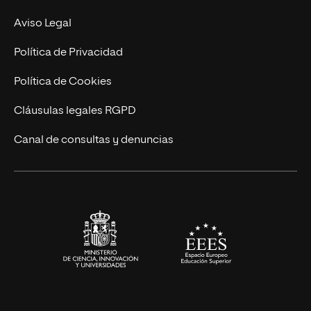
Experto Universitario
Nuestro Equipo
Aviso Legal
Postgrados
Trabaja en UNIR
Política de Privacidad
Cursos Universitarios
Actualidad
Política de Cookies
UNIR Revista
Cláusulas legales RGPD
Eventos
Canal de consultas y denuncias
Alianzas corporativas
Sala de prensa
Contacto