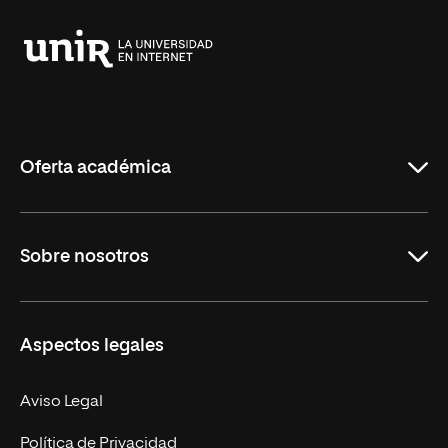
Universidad
Internacional
de
La
Rioja
Oferta académica
Grados
Sobre nosotros
Másteres Oficiales
Másteres Propios
Misión y Valores
Aspectos legales
Doctorados
Facultades
Experto Universitario
Nuestro Equipo
Aviso Legal
Postgrados
Trabaja en UNIR
Política de Privacidad