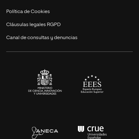
Cursos Universitarios
Actualidad
Política de Cookies
UNIR Revista
Cláusulas legales RGPD
Eventos
Canal de consultas y denuncias
Alianzas corporativas
Sala de prensa
Contacto