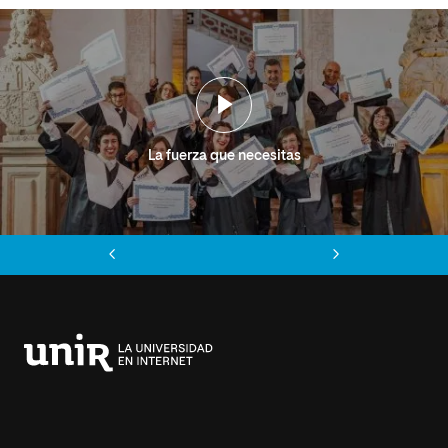
La fuerza que necesitas
Anterior
Siguiente
Universidad
Internacional
de
La
Rioja