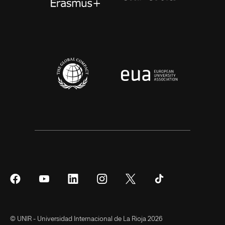
Síguenos
Síguenos
Síguenos
Síguenos
Síguenos
Síguenos
en
en
en
en
en
en
Facebook
YouTube
LinkedIn
Instagram
Twitter
Tiktok
© UNIR - Universidad Internacional de La Rioja 2026