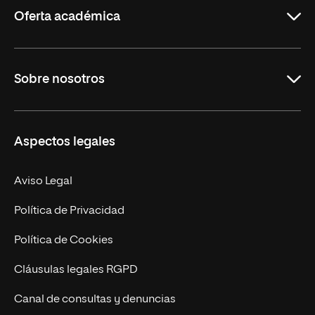
Oferta académica
Grados
Sobre nosotros
Másteres Oficiales
Másteres Propios
Misión y Valores
Aspectos legales
Doctorados
Facultades
Experto Universitario
Nuestro Equipo
Aviso Legal
Postgrados
Trabaja en UNIR
Política de Privacidad
Cursos Universitarios
Actualidad
Política de Cookies
UNIR Revista
Cláusulas legales RGPD
Eventos
Canal de consultas y denuncias