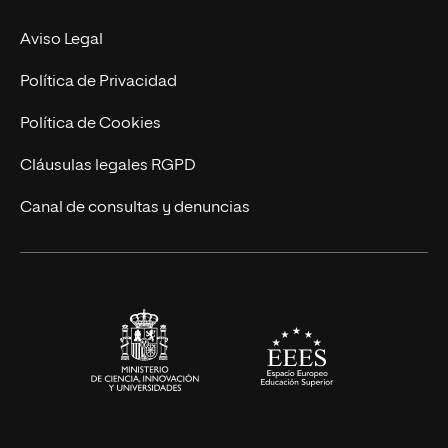
Experto Universitario
Nuestro Equipo
Aviso Legal
Postgrados
Trabaja en UNIR
Política de Privacidad
Cursos Universitarios
Actualidad
Política de Cookies
UNIR Revista
Cláusulas legales RGPD
Eventos
Canal de consultas y denuncias
Alianzas corporativas
Sala de prensa
Contacto