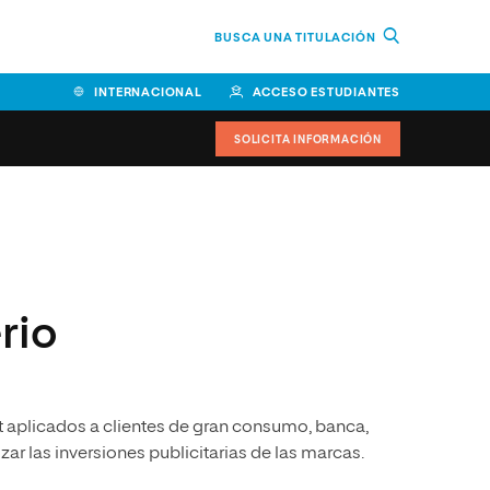
BUSCA UNA TITULACIÓN
INTERNACIONAL
ACCESO ESTUDIANTES
SOLICITA INFORMACIÓN
Facultad de Ciencias de la
Educación y Humanidades
Facultad de Ciencias de la
rio
Salud
Facultad de Economía y
Empresa
t aplicados a clientes de gran consumo, banca,
Escuela Superior de Ingeniería
y Tecnología (ESIT)
ar las inversiones publicitarias de las marcas.
Facultad de Derecho