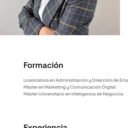
Diseño
Ingeniería y Tecnología
Ciencias P
Escuela de Humanidades
Ofici
Ciencias de la Salud
Diseño
Internacio
Inter
Normas de Organización y
Ciencias Sociales
Ciencias de la Salud
Funcionamiento
Humanidades
Ciencias Sociales
Artes
Humanidades
Música
Artes
Música
Formación
Licenciatura en Administración y Dirección de Em
Máster en Marketing y Comunicación Digital.
Máster Universitario en Inteligencia de Negocios.