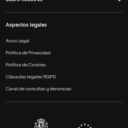
Másteres Oficiales
Másteres Propios
Misión y Valores
Aspectos legales
Doctorados
Facultades
Experto Universitario
Nuestro Equipo
Aviso Legal
Postgrados
Trabaja en UNIR
Política de Privacidad
Cursos Universitarios
Actualidad
Política de Cookies
UNIR Revista
Cláusulas legales RGPD
Eventos
Canal de consultas y denuncias
Alianzas corporativas
Sala de prensa
Contacto