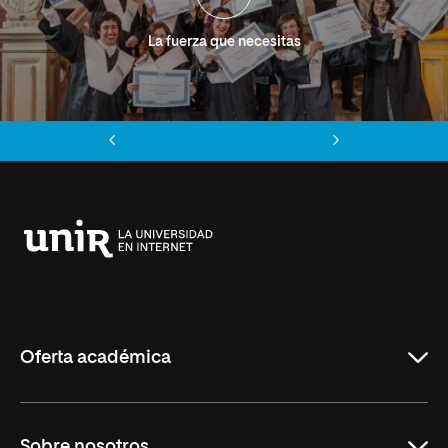
La fuerza que necesitas
Anterior
Siguiente
Universidad
Internacional
de
La
Rioja
Oferta académica
Grados
Sobre nosotros