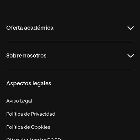
Universidad
Internacional
de
La
Rioja
Oferta académica
Grados
Sobre nosotros
Másteres Oficiales
Másteres Propios
Misión y Valores
Aspectos legales
Doctorados
Facultades
Experto Universitario
Nuestro Equipo
Aviso Legal
Postgrados
Trabaja en UNIR
Política de Privacidad
Cursos Universitarios
Actualidad
Política de Cookies
UNIR Revista