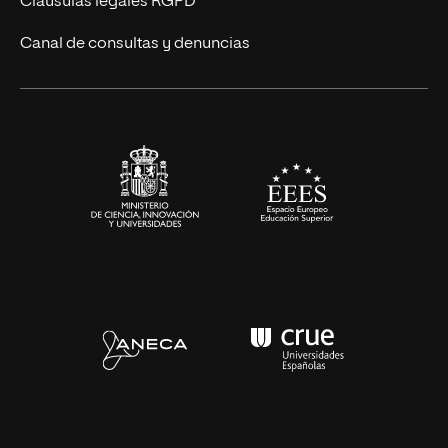
Cláusulas legales RGPD
Eventos
Canal de consultas y denuncias
Alianzas corporativas
Sala de prensa
Contacto