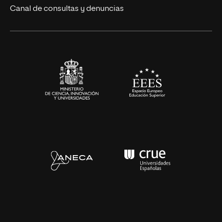
Eventos
Canal de consultas y denuncias
Alianzas corporativas
Sala de prensa
Contacto