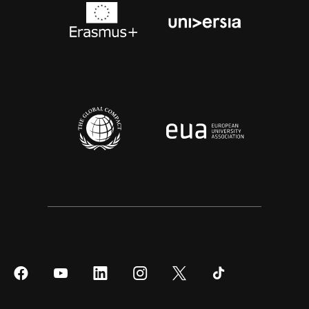
Síguenos
Síguenos
Síguenos
Síguenos
Síguenos
Síguenos
en
en
en
en
en
en
Facebook
YouTube
LinkedIn
Instagram
Twitter
Tiktok