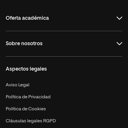
de
La
Rioja
Oferta académica
Grados
Sobre nosotros
Másteres Oficiales
Másteres Propios
Misión y Valores
Aspectos legales
Doctorados
Facultades
Experto Universitario
Nuestro Equipo
Aviso Legal
Postgrados
Trabaja en UNIR
Política de Privacidad
Cursos Universitarios
Actualidad
Política de Cookies
UNIR Revista
Cláusulas legales RGPD